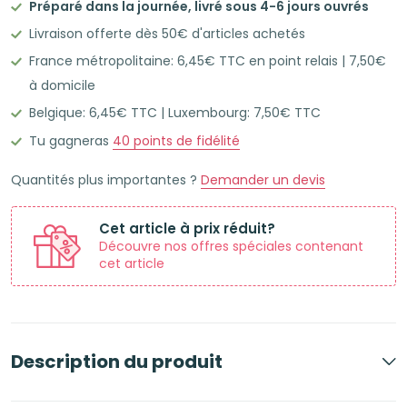
Préparé dans la journée, livré sous 4-6 jours ouvrés
50
Livraison offerte dès 50€ d'articles achetés
Flashcards
France métropolitaine: 6,45€ TTC en point relais | 7,50€
Leitner
à domicile
A6
Belgique: 6,45€ TTC | Luxembourg: 7,50€ TTC
lignées
cadre
Tu gagneras
40
points de fidélité
bleu
Quantités plus importantes ?
Demander un devis
saphir
Cet article à prix réduit?
Découvre nos offres spéciales contenant
cet article
Description du produit