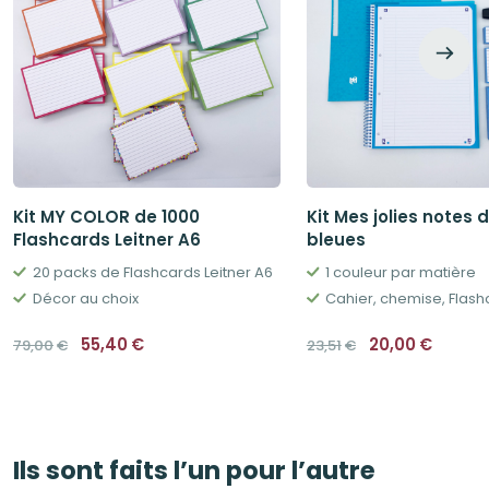
Kit MY COLOR de 1000
Kit Mes jolies notes 
Flashcards Leitner A6
bleues
20 packs de Flashcards Leitner A6
1 couleur par matière
Décor au choix
Le
Le
Le
Le
55,40
€
20,00
€
79,00
€
23,51
€
prix
prix
prix
prix
initial
actuel
initial
actue
était :
est :
était :
est :
79,00€.
55,40€.
23,51€.
20,00€
Ils sont faits l’un pour l’autre