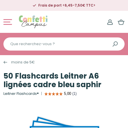
Frais de port <6,45-7,50€ TTC>
Que
recherchez-
vous
moins de 5€
?
50 Flashcards Leitner A6
lignées cadre bleu saphir
Leitner Flashcards®