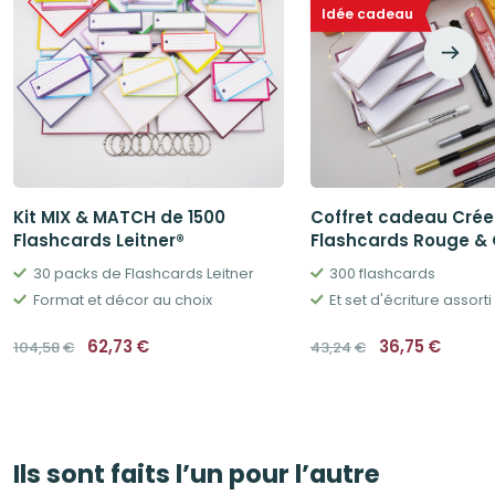
Idée cadeau
Kit MIX & MATCH de 1500
Coffret cadeau Créer
Flashcards Leitner®
Flashcards Rouge & 
30 packs de Flashcards Leitner
300 flashcards
Format et décor au choix
Et set d'écriture assorti
Le
Le
Le
Le
62,73
€
36,75
€
104,58
€
43,24
€
prix
prix
prix
prix
initial
actuel
initial
actue
était :
est :
était :
est :
104,58€.
62,73€.
43,24€.
36,75
Ils sont faits l’un pour l’autre