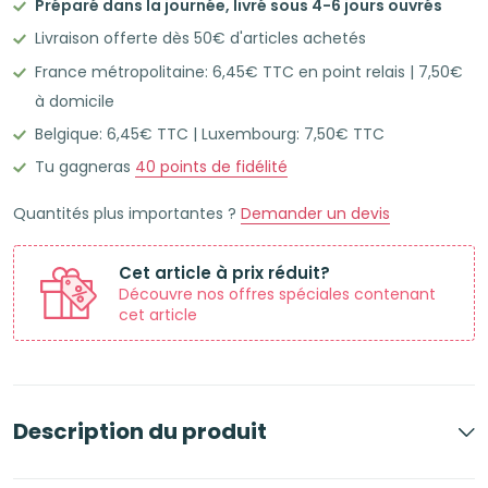
Préparé dans la journée, livré sous 4-6 jours ouvrés
50
Livraison offerte dès 50€ d'articles achetés
Flashcards
France métropolitaine: 6,45€ TTC en point relais | 7,50€
Leitner
à domicile
A6
Belgique: 6,45€ TTC | Luxembourg: 7,50€ TTC
lignées
cadre
Tu gagneras
40
points de fidélité
rouge
Quantités plus importantes ?
Demander un devis
bistrot
Cet article à prix réduit?
Découvre nos offres spéciales contenant
cet article
Description du produit