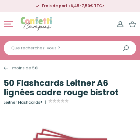
Frais de port <6,45-7,50€ TTC>
Que
recherchez-
vous
moins de 5€
?
50 Flashcards Leitner A6
lignées cadre rouge bistrot
Leitner Flashcards®