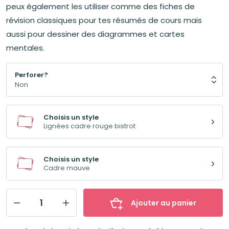
peux également les utiliser comme des fiches de
révision classiques pour tes résumés de cours mais
aussi pour dessiner des diagrammes et cartes
mentales.
Perforer?
Choisis un style
Lignées cadre rouge bistrot
Choisis un style
Cadre mauve
Ajouter au panier
quantité
de