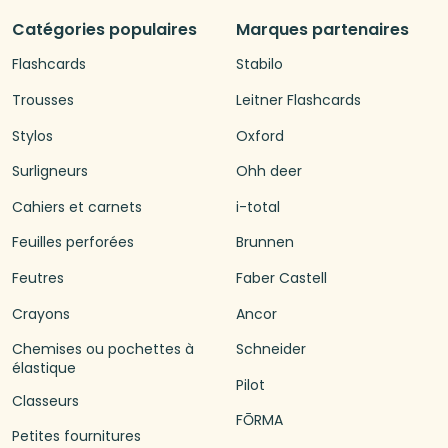
Catégories populaires
Marques partenaires
Flashcards
Stabilo
Trousses
Leitner Flashcards
Stylos
Oxford
Surligneurs
Ohh deer
Cahiers et carnets
i-total
Feuilles perforées
Brunnen
Feutres
Faber Castell
Crayons
Ancor
Chemises ou pochettes à
Schneider
élastique
Pilot
Classeurs
FŌRMA
Petites fournitures