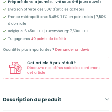
Préparé dans la journée, livré sous 4-6 jours ouvrés
50
Livraison offerte dès 50€ d'articles achetés
Flashcards
France métropolitaine: 6,45€ TTC en point relais | 7,50€
Leitner
à domicile
A6
Belgique: 6,45€ TTC | Luxembourg: 7,50€ TTC
lignées
cadre
Tu gagneras
40
points de fidélité
vert
Quantités plus importantes ?
Demander un devis
olive
Cet article à prix réduit?
Découvre nos offres spéciales contenant
cet article
Description du produit