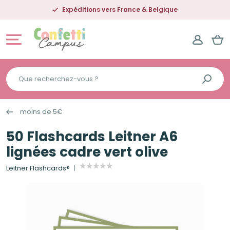
Expéditions vers France & Belgique
Que
recherchez-
vous
moins de 5€
?
50 Flashcards Leitner A6
lignées cadre vert olive
Leitner Flashcards®