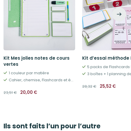
Kit Mes jolies notes de cours
Kit d’essai méthode 
vertes
1 couleur par matière
3 boîtes + 1 planning d
Cahier, chemise, Flashcards et écriture
Le
Le
25,52
€
28,32
€
prix
prix
Le
Le
20,00
€
23,51
€
initial
actue
prix
prix
était :
est :
initial
actuel
28,32€.
25,52€
était :
est :
23,51€.
20,00€.
Ils sont faits l’un pour l’autre