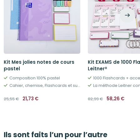
Kit Mes jolies notes de cours
Kit EXAMS de 1000 Fl
pastel
Leitner®
Composition 100% pastel
1000 Flashcards + acc
Cahier, chemise, Flashcards et surligneurs
La méthode Leitner co
Le
Le
Le
Le
21,73
€
58,26
€
25,55
€
82,99
€
prix
prix
prix
prix
initial
actuel
initial
actue
était :
est :
était :
est :
25,55€.
21,73€.
82,99€.
58,26€
Ils sont faits l’un pour l’autre