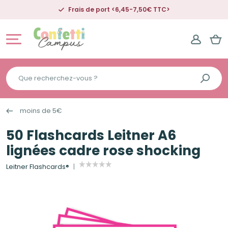
Frais de port <6,45-7,50€ TTC>
Que
recherchez-
vous
moins de 5€
?
50 Flashcards Leitner A6
lignées cadre rose shocking
Leitner Flashcards®