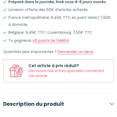
Préparé dans la journée, livré sous 4-6 jours ouvrés
50
Livraison offerte dès 50€ d'articles achetés
Flashcards
France métropolitaine: 6,45€ TTC en point relais | 7,50€
Leitner
à domicile
A6
Belgique: 6,45€ TTC | Luxembourg: 7,50€ TTC
lignées
cadre
Tu gagneras
40
points de fidélité
rose
Quantités plus importantes ?
Demander un devis
shocking
Cet article à prix réduit?
Découvre nos offres spéciales contenant
cet article
Description du produit