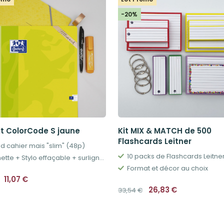
-20%
it ColorCode S jaune
Kit MIX & MATCH de 500
Flashcards Leitner
d cahier mais "slim" (48p)
10 packs de Flashcards Leitne
Pochette + Stylo effaçable + surligneur assortis
Format et décor au choix
Le
Le
11,07
€
prix
prix
Le
Le
26,83
€
33,54
€
initial
actuel
prix
prix
était :
est :
initial
actuel
12,29€.
11,07€.
était :
est :
33,54€.
26,83€.