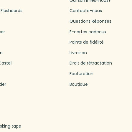
Qui sommes-nous?
 Flashcards
Contacte-nous
Questions Réponses
eer
E-cartes cadeaux
Points de fidélité
en
Livraison
astell
Droit de rétractation
Facturation
der
Boutique
king tape