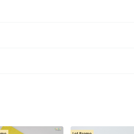
romo
Lot Promo