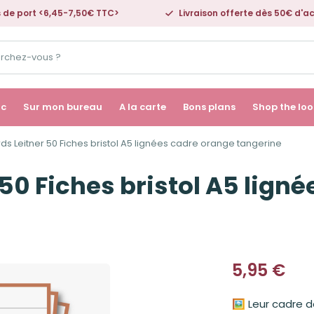
s de port <6,45-7,50€ TTC>
Livraison offerte dès 50€ d'a
ac
Sur mon bureau
A la carte
Bons plans
Shop the loo
ds Leitner 50 Fiches bristol A5 lignées cadre orange tangerine
 50 Fiches bristol A5 lign
5,95
€
🖼️ Leur cadre 