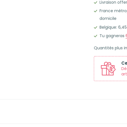
Livraison offe
Leitner
France métrop
50
domicile
Fiches
Belgique: 6,
bristol
A5
Tu gagneras
lignées
Quantités plus 
cadre
orange
Ce
tangerine
Dé
art