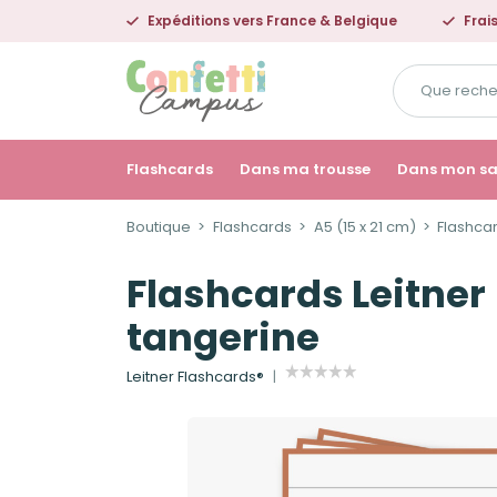
Expéditions vers France & Belgique
Frai
Que
recherchez-
vous
?
Flashcards
Dans ma trousse
Dans mon s
Boutique
Flashcards
A5 (15 x 21 cm)
Flashcar
Flashcards Leitner
tangerine
Leitner Flashcards®