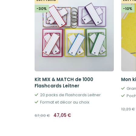
-30%
-10%
Kit MIX & MATCH de 1000
Mon k
Flashcards Leitner
Gran
20 packs de Flashcards Leitner
Format et décor au choix
12,29
€
Le
Le
47,05
€
67,00
€
prix
prix
initial
actuel
était :
est :
67,00€.
47,05€.