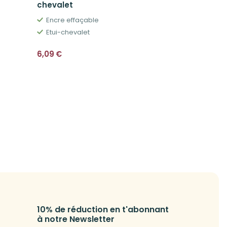
chevalet
chevalet
Encre effaçable
Etui cheval
Etui-chevalet
6,09
€
11,29
€
10% de réduction en t'abonnant
à notre Newsletter