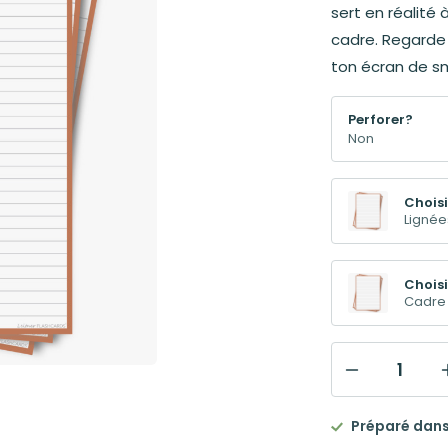
sert en réalité 
cadre. Regarde
ton écran de sm
Perforer?
Choisi
Lignée
Choisi
Cadre
quantité
de
Préparé dans 
Flashcards