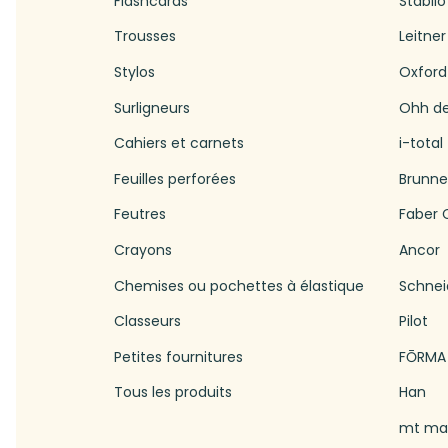
Flashcards
Stabilo
Trousses
Leitner
Stylos
Oxford
Surligneurs
Ohh d
Cahiers et carnets
i-total
Feuilles perforées
Brunn
Feutres
Faber C
Crayons
Ancor
Chemises ou pochettes à élastique
Schnei
Classeurs
Pilot
Petites fournitures
FŌRMA
Tous les produits
Han
mt mas