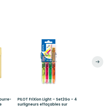
ourre-
PILOT FriXion Light – Set2Go – 4
PILOT FriXi
e
surligneurs effaçables sur
stylos roll