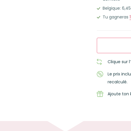
S
Belgique: 6,
jaune
Tu gagneras
1
Clique sur 
Le prix inc
recalculé.
Ajoute ton 