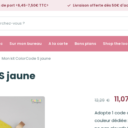
s de port <6,45-7,50€ TTC>
Livraison offerte dès 50€ d'a
ac
Sur mon bureau
A la carte
Bons plans
Shop the loo
Mon kit ColorCode S jaune
S jaune
11,0
12,29
€
Le
Le
prix
prix
Adopte 1 code 
initial
actuel
était :
est :
couleur dédiée:
12,29€.
11,07€.