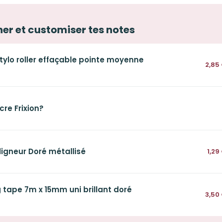
gner et customiser tes notes
 Stylo roller effaçable pointe moyenne
2,85
re Frixion?
ligneur Doré métallisé
1,29
tape 7m x 15mm uni brillant doré
3,50