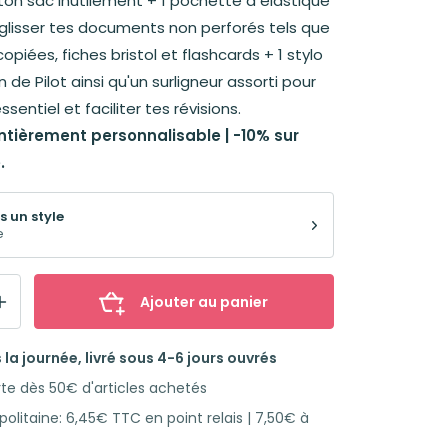
 ton sac inutilement + 1 pochette à elastique
 glisser tes documents non perforés tels que
copiées, fiches bristol et flashcards + 1 stylo
n de Pilot ainsi qu'un surligneur assorti pour
'essentiel et faciliter tes révisions.
ntièrement personnalisable | -10% sur
.
s un style
e
Ajouter au panier
la journée, livré sous 4-6 jours ouvrés
rte dès 50€ d'articles achetés
olitaine: 6,45€ TTC en point relais | 7,50€ à