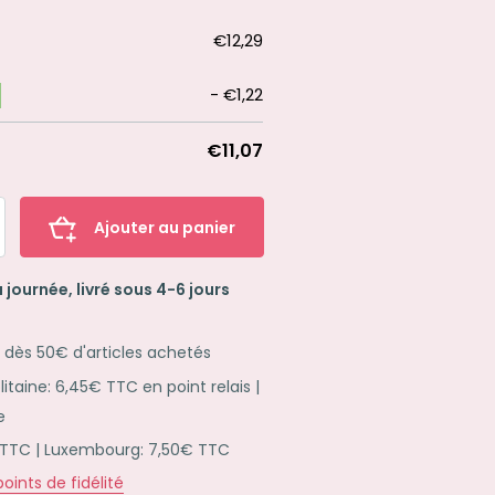
€12,29
-
€1,22
€11,07
Ajouter au panier
 journée, livré sous 4-6 jours
e dès 50€ d'articles achetés
taine: 6,45€ TTC en point relais |
e
 TTC | Luxembourg: 7,50€ TTC
oints de fidélité