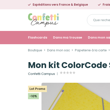
Expéditions vers France & Belgique
Frai
Que
recherchez-
vous
?
Flashcards
Dans ma trousse
Dans mon s
Boutique
Dans mon sac
Papeterie à la carte
Mon kit ColorCode 
Confetti Campus
Lot Promo
-10%