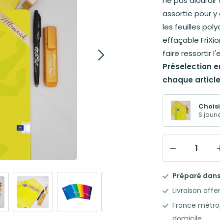
ne pas alourdir
assortie pour y
les feuilles poly
effaçable FriXio
faire ressortir l
Préselection e
chaque article
Choisi
S jaun
quantité
de
Préparé dans 
Mon
Livraison offe
kit
France métrop
ColorCode
domicile