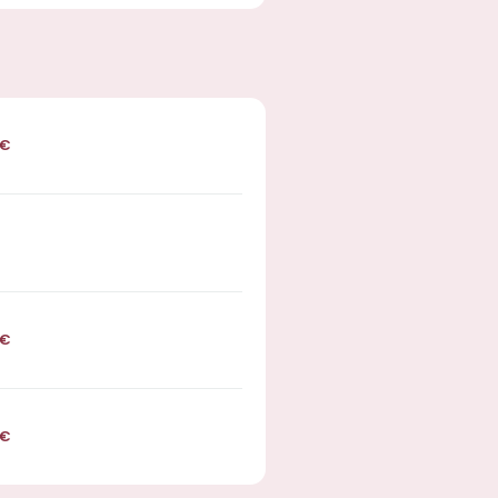
€
€
€