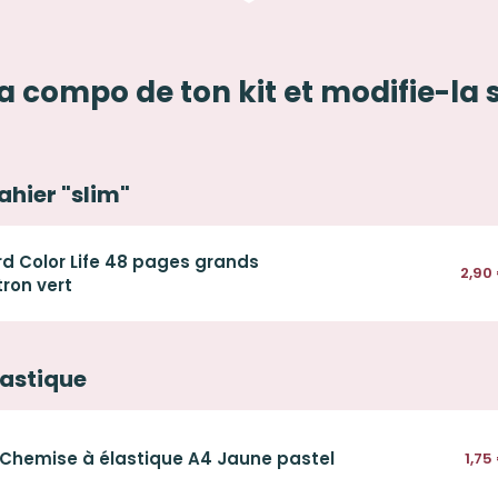
la compo de ton kit et modifie-la 
ahier "slim"
rd Color Life 48 pages grands
2,90
ron vert
lastique
Chemise à élastique A4 Jaune pastel
1,75