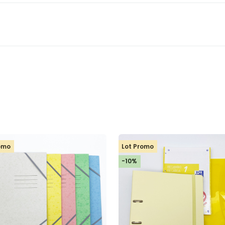
romo
Lot Promo
-10%