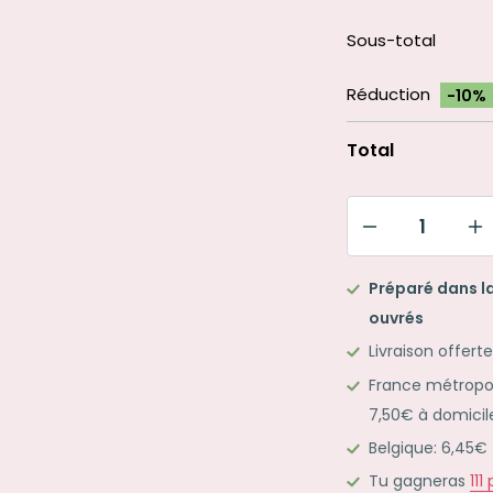
Sous-total
Réduction
-10%
Total
quantité
de
Préparé dans la
Mon
ouvrés
kit
Livraison offert
ColorCode
France métropoli
S
7,50€ à domicil
jaune
Belgique: 6,45€
Tu gagneras
111
p