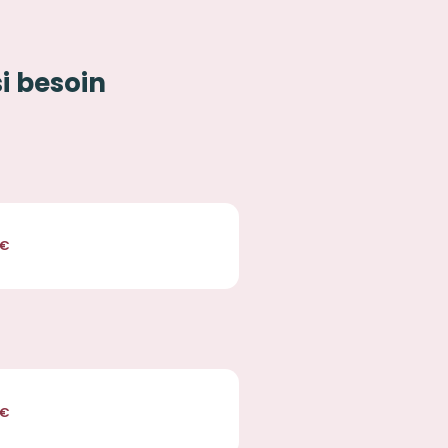
si besoin
€
€