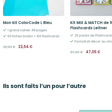
Mon kit ColorCode L Bleu
Kit MIX & MATCH de 
Flashcards Leitner
1 grand cahier 48 pages
20 packs de Flashcards
50 fiches bristol + 100 flashcards + boîtes & accessoires
Format et décor au cho
Le
Le
22,54
€
25,02
€
prix
prix
Le
Le
47,05
€
67,00
€
initial
actuel
prix
prix
était :
est :
initial
actue
25,02€.
22,54€.
était :
est :
67,00€.
47,05
Ils sont faits l’un pour l’autre