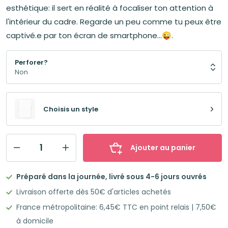
esthétique: il sert en réalité à focaliser ton attention à
l'intérieur du cadre. Regarde un peu comme tu peux être
captivé.e par ton écran de smartphone...😜.
Perforer?
Choisis un style
Ajouter au panier
quantité
de
Préparé dans la journée, livré sous 4-6 jours ouvrés
Flashcards
Livraison offerte dès 50€ d'articles achetés
Leitner
France métropolitaine: 6,45€ TTC en point relais | 7,50€
50
à domicile
Fiches