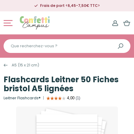
Frais de port <6,45-7,50€ TTC>
Que
recherchez-
vous
A5 (15 x 21 cm)
?
Flashcards Leitner 50 Fiches
bristol A5 lignées
Leitner Flashcards®