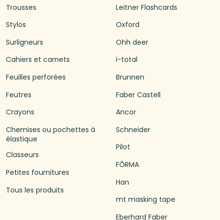
Trousses
Leitner Flashcards
Stylos
Oxford
Surligneurs
Ohh deer
Cahiers et carnets
i-total
Feuilles perforées
Brunnen
Feutres
Faber Castell
Crayons
Ancor
Chemises ou pochettes à
Schneider
élastique
Pilot
Classeurs
FŌRMA
Petites fournitures
Han
Tous les produits
mt masking tape
Eberhard Faber