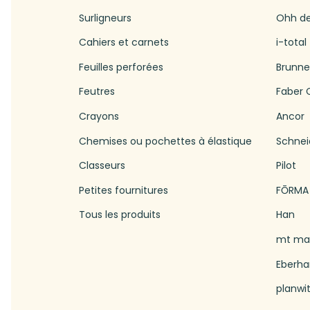
Surligneurs
Ohh d
Cahiers et carnets
i-total
Feuilles perforées
Brunn
Feutres
Faber C
Crayons
Ancor
Chemises ou pochettes à élastique
Schnei
Classeurs
Pilot
Petites fournitures
FŌRMA
Tous les produits
Han
mt mas
Eberha
planwi