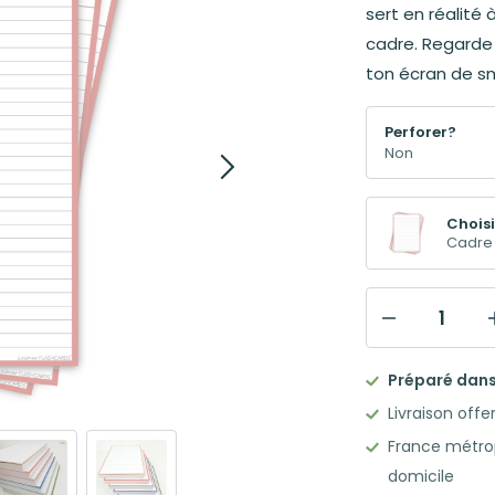
sert en réalité 
cadre. Regarde
ton écran de sm
Perforer?
Choisi
Cadre 
quantité
de
Préparé dans 
Flashcards
Livraison offe
Leitner
France métrop
50
domicile
Fiches