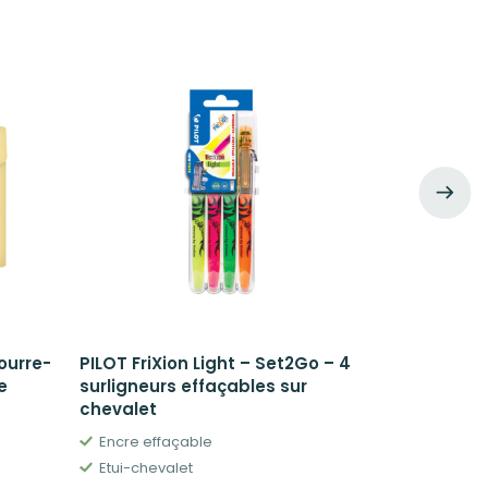
ourre-
PILOT FriXion Light – Set2Go – 4
PILOT FriXi
e
surligneurs effaçables sur
stylos roll
chevalet
chevalet
Encre effaçable
Etui cheval
Etui-chevalet