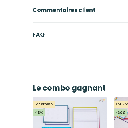
Commentaires client
FAQ
Le combo gagnant
Lot Promo
Lot P
-15%
-30%