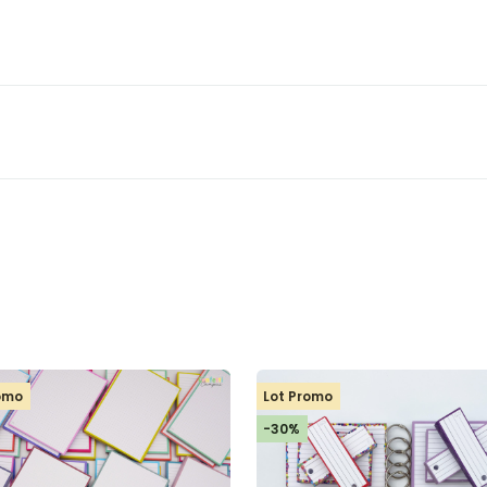
romo
Lot Promo
-30%