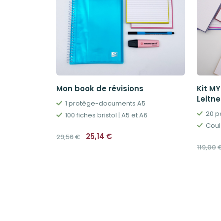
Mon book de révisions
Kit MY
Leitne
1 protège-documents A5
20 p
100 fiches bristol | A5 et A6
Coul
Le
Le
25,14
€
29,56
€
prix
prix
119,00
initial
actuel
était :
est :
29,56€.
25,14€.