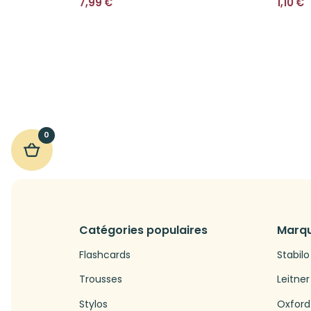
7,99
€
1,10
€
0
Catégories populaires
Marqu
Flashcards
Stabilo
Trousses
Leitner
Stylos
Oxford