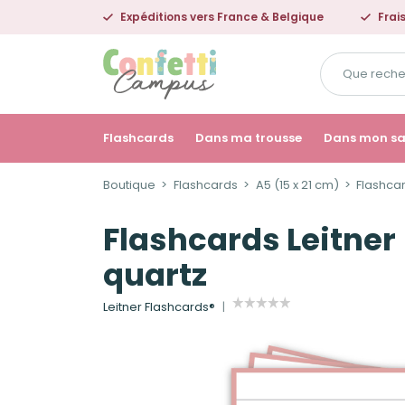
Expéditions vers France & Belgique
Frai
Que
recherchez-
vous
?
Flashcards
Dans ma trousse
Dans mon s
Boutique
Flashcards
A5 (15 x 21 cm)
Flashcar
Flashcards Leitner 
quartz
Leitner Flashcards®