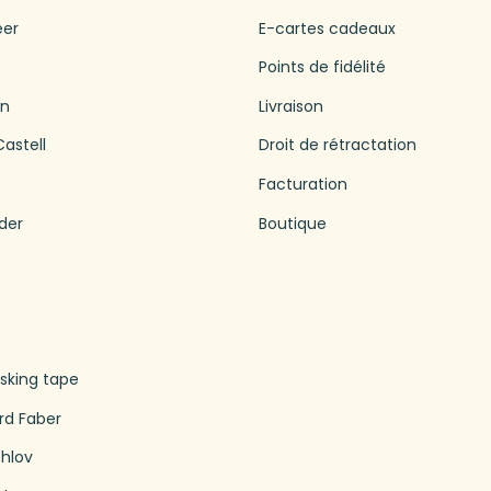
eer
E-cartes cadeaux
Points de fidélité
en
Livraison
astell
Droit de rétractation
Facturation
der
Boutique
king tape
rd Faber
thlov