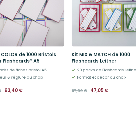
 COLOR de 1000 Bristols
Kit MIX & MATCH de 1000
r Flashcards® A5
Flashcards Leitner
acks de fiches bristol A5
20 packs de Flashcards Leitne
eur & réglure au choix
Format et décor au choix
Le
Le
Le
Le
83,40
€
47,05
€
€
67,00
€
prix
prix
prix
prix
initial
actuel
initial
actuel
était :
est :
était :
est :
119,00€.
83,40€.
67,00€.
47,05€.