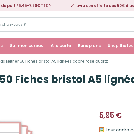
s de port <6,45-7,50€ TTC>
Livraison offerte dès 50€ d'a
ac
Sur mon bureau
A la carte
Bons plans
Shop the loo
ds Leitner 50 Fiches bristol A5 lignées cadre rose quartz
50 Fiches bristol A5 ligné
5,95
€
🖼️ Leur cadre 