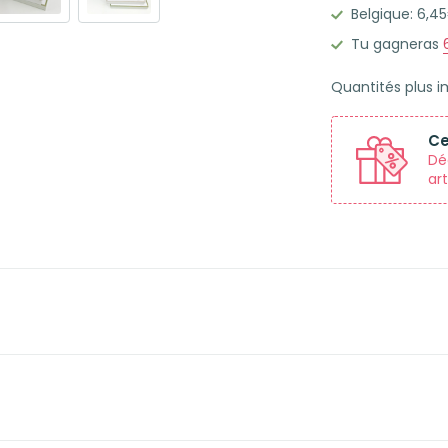
Belgique: 6,
bristol
A5
Tu gagneras
lignées
Quantités plus 
cadre
rose
Ce
quartz
Dé
art