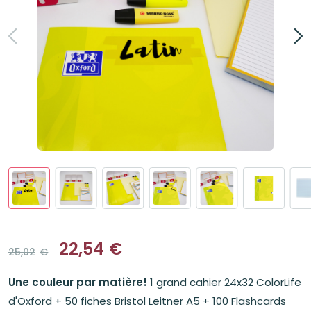
22,54
€
25,02
€
Le
Le
prix
prix
Une couleur par matière!
1 grand cahier 24x32 ColorLife
initial
actuel
était :
est :
d'Oxford + 50 fiches Bristol Leitner A5 + 100 Flashcards