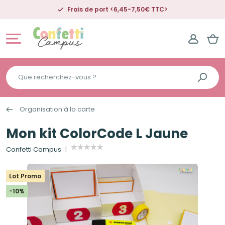
Frais de port <6,45-7,50€ TTC>
Que
recherchez-
vous
Organisation à la carte
?
Mon kit ColorCode L Jaune
Confetti Campus
Lot Promo
-10%