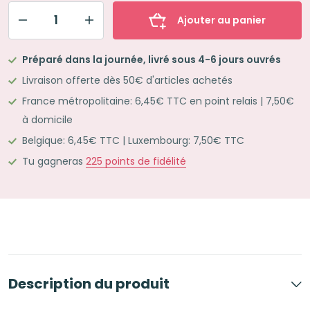
Ajouter au panier
quantité
de
Préparé dans la journée, livré sous 4-6 jours ouvrés
Mon
Livraison offerte dès 50€ d'articles achetés
kit
France métropolitaine: 6,45€ TTC en point relais | 7,50€
ColorCode
à domicile
L
Belgique: 6,45€ TTC | Luxembourg: 7,50€ TTC
Jaune
Tu gagneras
225
points de fidélité
Description du produit