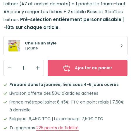
25,02€.
22,54€.
Leitner (A7 et cartes de mots) + 1 pochette fourre-tout
A5 pour y ranger tes fiches + 2 stabilo Boss et 3 boîtes
Leitner.
Pré-selection entièrement personnalisable |
-10% sur chaque article.
Choisis un style
L jaune
Ajouter au panier
quantité
de
Préparé dans la journée, livré sous 4-6 jours ouvrés
Mon
Livraison offerte dès 50€ d'articles achetés
kit
France métropolitaine: 6,45€ TTC en point relais | 7,50€
ColorCode
à domicile
L
Belgique: 6,45€ TTC | Luxembourg: 7,50€ TTC
Jaune
Tu gagneras
225
points de fidélité