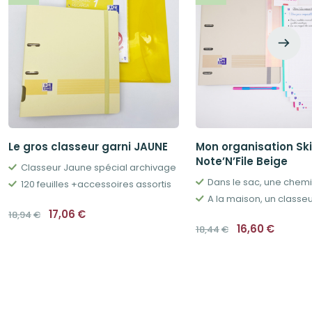
Le gros classeur garni JAUNE
Mon organisation Sk
Note’N’File Beige
Classeur Jaune spécial archivage
120 feuilles +accessoires assortis
Le
Le
17,06
€
18,94
€
prix
prix
Le
Le
16,60
€
18,44
€
initial
actuel
prix
prix
était :
est :
initial
actuel
18,94€.
17,06€.
était :
est :
18,44€.
16,60€