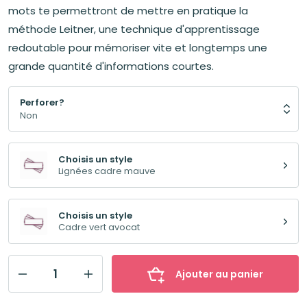
mots te permettront de mettre en pratique la
méthode Leitner, une technique d'apprentissage
redoutable pour mémoriser vite et longtemps une
grande quantité d'informations courtes.
Perforer?
Choisis un style
Lignées cadre mauve
Choisis un style
Cadre vert avocat
Ajouter au panier
quantité
de