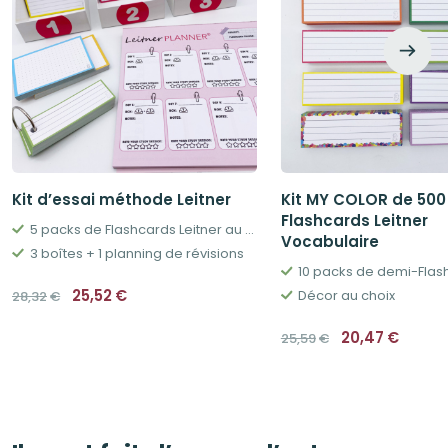
Kit d’essai méthode Leitner
Kit MY COLOR de 500
Flashcards Leitner
5 packs de Flashcards Leitner au choix
Vocabulaire
3 boîtes + 1 planning de révisions
Le
Le
25,52
€
Décor au choix
28,32
€
prix
prix
initial
actuel
Le
Le
était :
est :
20,47
€
25,59
€
prix
prix
28,32€.
25,52€.
initial
actue
était :
est :
25,59€.
20,47