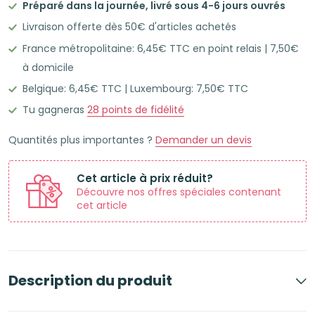
Préparé dans la journée, livré sous 4-6 jours ouvrés
50
Livraison offerte dès 50€ d'articles achetés
Flashcards
France métropolitaine: 6,45€ TTC en point relais | 7,50€
Leitner
à domicile
Vocabulaire
Belgique: 6,45€ TTC | Luxembourg: 7,50€ TTC
lignées
cadre
Tu gagneras
28
points de fidélité
mauve
Quantités plus importantes ?
Demander un devis
Cet article à prix réduit?
Découvre nos offres spéciales contenant
cet article
Description du produit