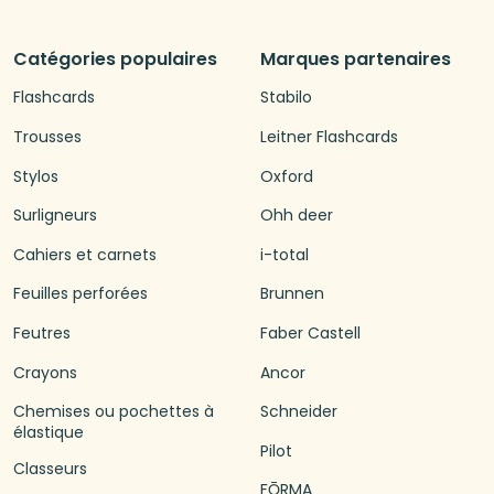
Catégories populaires
Marques partenaires
Flashcards
Stabilo
Trousses
Leitner Flashcards
Stylos
Oxford
Surligneurs
Ohh deer
Cahiers et carnets
i-total
Feuilles perforées
Brunnen
Feutres
Faber Castell
Crayons
Ancor
Chemises ou pochettes à
Schneider
élastique
Pilot
Classeurs
FŌRMA