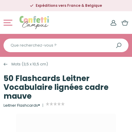
Expéditions vers France & Belgique
Que
recherchez-
vous
Mots (3,5 x 10,5 cm)
?
50 Flashcards Leitner
Vocabulaire lignées cadre
mauve
Leitner Flashcards®