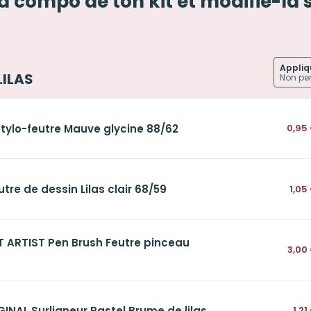
la compo de ton kit et modifie-la 
Appliq
 LILAS
Stylo-feutre Mauve glycine 88/62
0,95
tre de dessin Lilas clair 68/59
1,05
T ARTIST Pen Brush Feutre pinceau
3,00
INAL Surligneur Pastel Brume de lilas
1,21