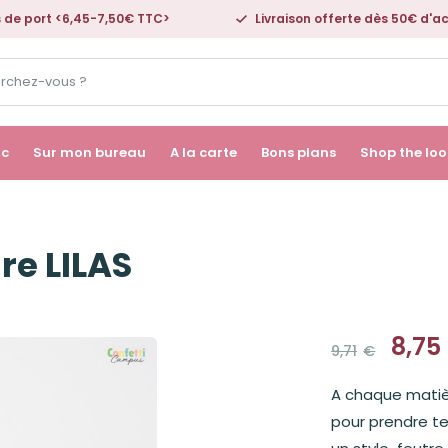
s de port <6,45-7,50€ TTC>
Livraison offerte dès 50€ d'a
ac
Sur mon bureau
A la carte
Bons plans
Shop the loo
ure LILAS
8,75
9,71
€
Le
Le
prix
prix
A chaque matièr
initial
actuel
était :
est :
pour prendre tes
9,71€.
8,75€.