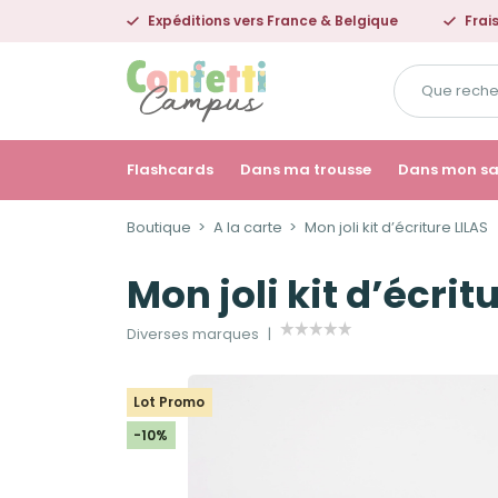
Expéditions vers France & Belgique
Frai
Que
recherchez-
vous
?
Flashcards
Dans ma trousse
Dans mon s
Boutique
A la carte
Mon joli kit d’écriture LILAS
Mon joli kit d’écrit
Diverses marques
Lot Promo
-10%