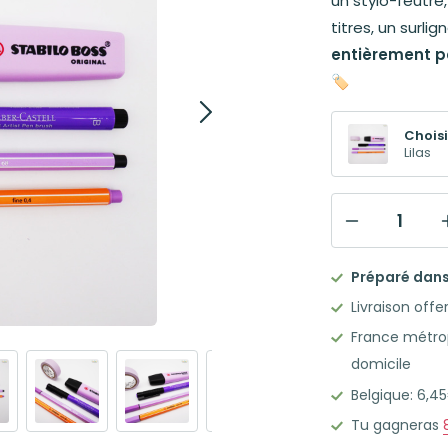
un stylo-feutre,
titres, un surli
entièrement pe
🏷️
Choisi
Lilas
quantité
de
Préparé dans 
Mon
Livraison offe
joli
France métrop
kit
domicile
d'écriture
Belgique: 6,
LILAS
Tu gagneras