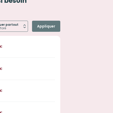
si besoin
uer partout
Appliquer
€
€
€
€