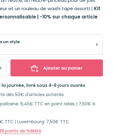
 un feutre, un feutre-pinceau pour de jolis
gneur et un rouleau de washi tape assorti |
Kit
rsonnalisable | -10% sur chaque article
s un style
Ajouter au panier
la journée, livré sous 4-6 jours ouvrés
rte dès 50€ d'articles achetés
olitaine: 6,45€ TTC en point relais | 7,50€ à
45€ TTC | Luxembourg: 7,50€ TTC
88
points de fidélité