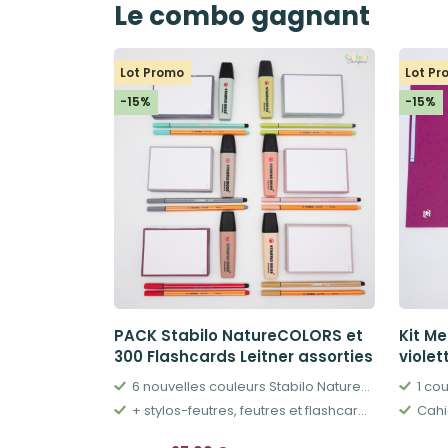
Le combo gagnant
Lot Promo
Lot P
-15%
-15%
PACK Stabilo NatureCOLORS et
Kit Me
300 Flashcards Leitner assorties
violet
6 nouvelles couleurs Stabilo NatureCOLORS
1 co
+ stylos-feutres, feutres et flashcards assorties
Le
Le