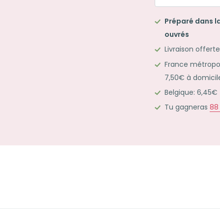
de
Préparé dans la
Mon
ouvrés
joli
Livraison offert
kit
France métropoli
d'écriture
7,50€ à domicil
LILAS
Belgique: 6,45€
Tu gagneras
88