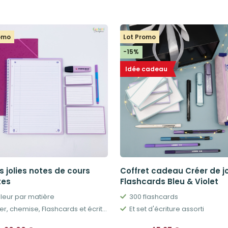
romo
Lot Promo
-15%
Idée cadeau
s jolies notes de cours
Coffret cadeau Créer de jo
tes
Flashcards Bleu & Violet
uleur par matière
300 flashcards
Cahier, chemise, Flashcards et écriture
Et set d'écriture assorti
Le
Le
Le
Le