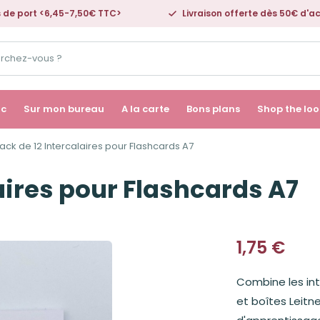
s de port <6,45-7,50€ TTC>
Livraison offerte dès 50€ d'a
ac
Sur mon bureau
A la carte
Bons plans
Shop the loo
ack de 12 Intercalaires pour Flashcards A7
aires pour Flashcards A7
1,75
€
Combine les int
et boîtes Leitn