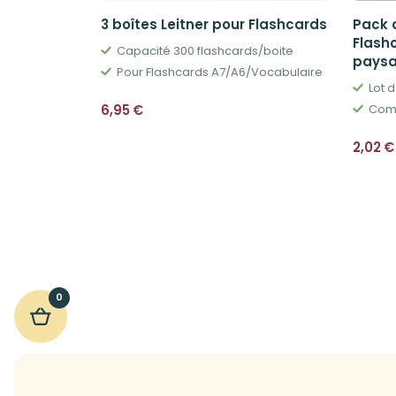
3 boîtes Leitner pour Flashcards
Pack d
Flash
Capacité 300 flashcards/boite
pays
Pour Flashcards A7/A6/Vocabulaire
Lot d
6,95
€
Comp
2,02
€
0