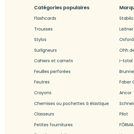
Catégories populaires
Marqu
Flashcards
Stabilo
Trousses
Leitner
Stylos
Oxford
Surligneurs
Ohh d
Cahiers et carnets
i-total
Feuilles perforées
Brunn
Feutres
Faber C
Crayons
Ancor
Chemises ou pochettes à élastique
Schnei
Classeurs
Pilot
Petites fournitures
FŌRMA