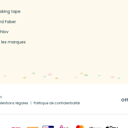
king tape
rd Faber
thlov
 les marques
us
Off
Mentions légales
Politique de confidentialité