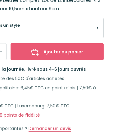
Leitner complet. Lot de 12 intercalaires: 4 x
geur 10,5cm x hauteur 9cm
s un style
Ajouter au panier
la journée, livré sous 4-6 jours ouvrés
rte dès 50€ d'articles achetés
olitaine: 6,45€ TTC en point relais | 7,50€ à
45€ TTC | Luxembourg: 7,50€ TTC
18
points de fidélité
importantes ?
Demander un devis