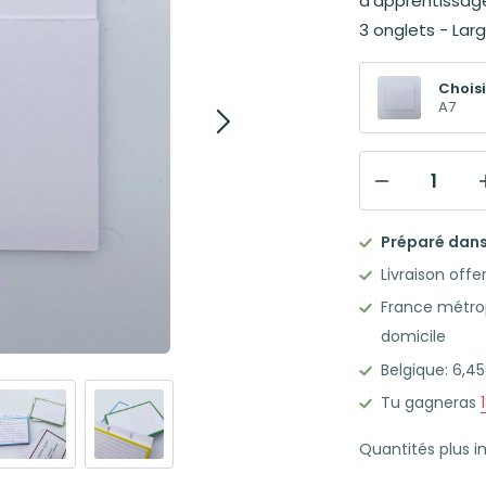
d'apprentissage 
3 onglets - Lar
Choisi
A7
quantité
de
Préparé dans 
Pack
Livraison offe
de
France métrop
12
domicile
Intercalaires
Belgique: 6,
pour
Flashcards
Tu gagneras
A7
Quantités plus 