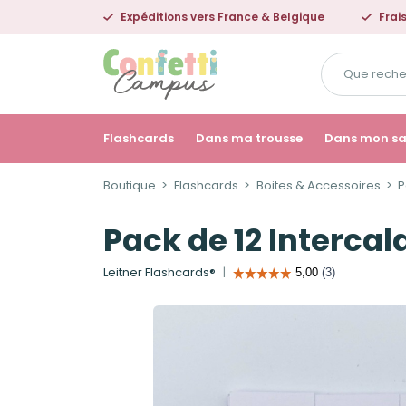
Expéditions vers France & Belgique
Frai
Que
recherchez-
vous
?
Flashcards
Dans ma trousse
Dans mon s
Boutique
Flashcards
Boites & Accessoires
P
Pack de 12 Intercal
Leitner Flashcards®