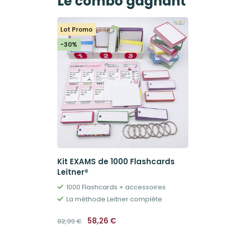
Le combo gagnant
Lot Promo
-30%
Kit EXAMS de 1000 Flashcards
Leitner®
1000 Flashcards + accessoires
La méthode Leitner complète
Le
Le
58,26
€
82,99
€