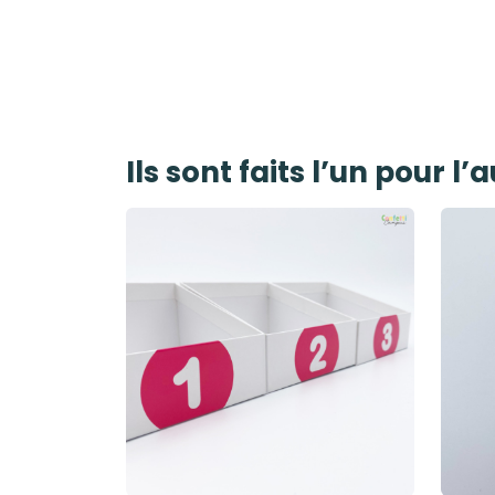
prix
prix
initial
actuel
était :
est :
82,99€.
58,26€.
Ils sont faits l’un pour l’