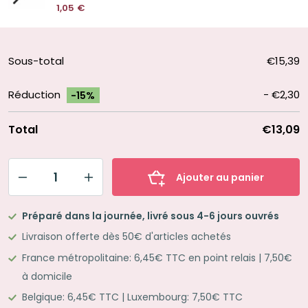
1,05
€
Sous-total
€15,39
Réduction
-
€2,30
-15%
Total
€13,09
Ajouter au panier
quantité
de
Préparé dans la journée, livré sous 4-6 jours ouvrés
Kit
Livraison offerte dès 50€ d'articles achetés
Mes
France métropolitaine: 6,45€ TTC en point relais | 7,50€
jolies
à domicile
notes
Belgique: 6,45€ TTC | Luxembourg: 7,50€ TTC
de