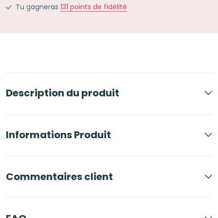
cours
Tu gagneras
131
points de fidélité
noires
Description du produit
Informations Produit
Commentaires client