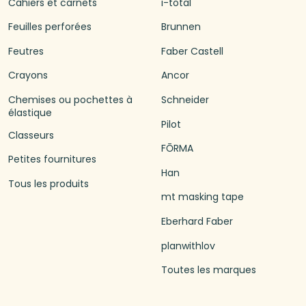
Cahiers et carnets
i-total
Feuilles perforées
Brunnen
Feutres
Faber Castell
Crayons
Ancor
Chemises ou pochettes à
Schneider
élastique
Pilot
Classeurs
FŌRMA
Petites fournitures
Han
Tous les produits
mt masking tape
Eberhard Faber
planwithlov
Toutes les marques