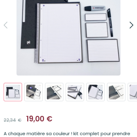
19,00
€
22,34
€
Le
Le
prix
prix
A chaque matière sa couleur ! kit complet pour prendre
initial
actuel