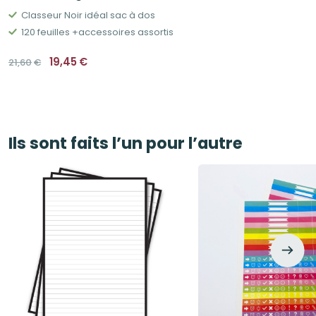
Classeur Noir idéal sac à dos
120 feuilles +accessoires assortis
Le
Le
19,45
€
21,60
€
prix
prix
initial
actuel
était :
est :
21,60€.
19,45€.
Ils sont faits l’un pour l’autre