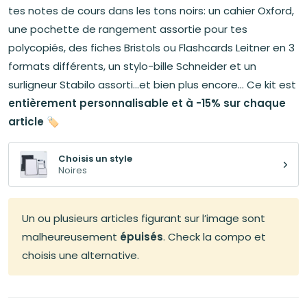
était :
est :
tes notes de cours dans les tons noirs: un cahier Oxford,
22,34€.
19,00€.
une pochette de rangement assortie pour tes
polycopiés, des fiches Bristols ou Flashcards Leitner en 3
formats différents, un stylo-bille Schneider et un
surligneur Stabilo assorti...et bien plus encore... Ce kit est
entièrement personnalisable et à -15% sur chaque
article
🏷️
Choisis un style
Noires
Un ou plusieurs articles figurant sur l’image sont
malheureusement
épuisés
. Check la compo et
choisis une alternative.