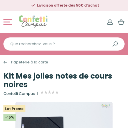
Livraison offerte dès 50€ d'achat
Que
recherchez-
vous
Papeterie à la carte
?
Kit Mes jolies notes de cours
noires
Confetti Campus
Lot Promo
-15%