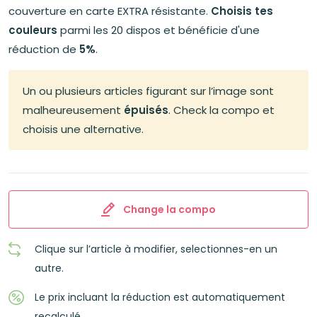
était :
est :
couverture en carte EXTRA résistante.
Choisis tes
8,75€.
8,30€.
couleurs
parmi les 20 dispos et bénéficie d'une
réduction de
5%
.
Un ou plusieurs articles figurant sur l’image sont
malheureusement
épuisés
. Check la compo et
choisis une alternative.
Change la compo
Clique sur l’article à modifier, selectionnes-en un
autre.
Le prix incluant la réduction est automatiquement
recalculé.