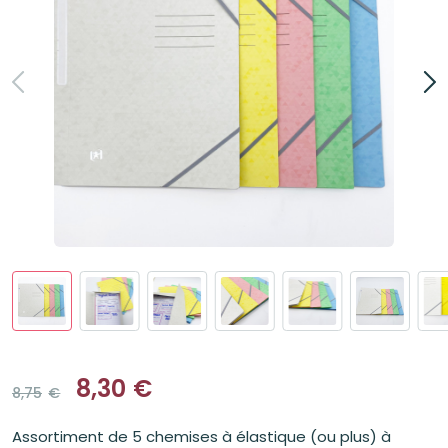
8,30
€
8,75
€
Le
Le
prix
prix
Assortiment de 5 chemises à élastique (ou plus) à
initial
actuel