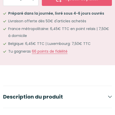
quantité
de
Préparé dans la journée, livré sous 4-6 jours ouvrés
Lot
Livraison offerte dès 50€ d'articles achetés
de
France métropolitaine: 6,45€ TTC en point relais | 7,50€
5
à domicile
Chemises
Belgique: 6,45€ TTC | Luxembourg: 7,50€ TTC
à
élastique
Tu gagneras
66
points de fidélité
en
carte
OXFORD
TOP
FILE+
Description du produit