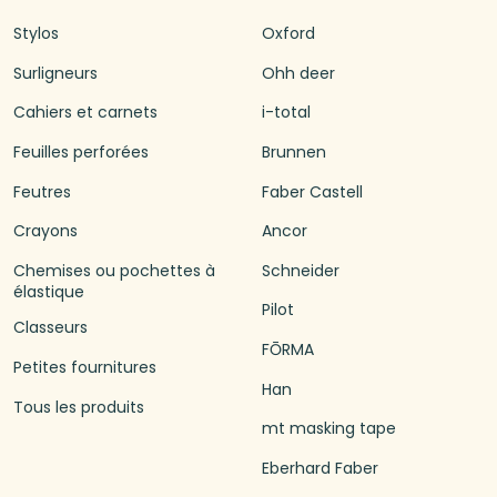
Stylos
Oxford
Surligneurs
Ohh deer
Cahiers et carnets
i-total
Feuilles perforées
Brunnen
Feutres
Faber Castell
Crayons
Ancor
Chemises ou pochettes à
Schneider
élastique
Pilot
Classeurs
FŌRMA
Petites fournitures
Han
Tous les produits
mt masking tape
Eberhard Faber