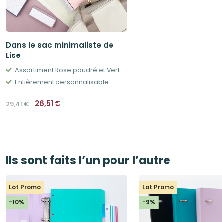
Dans le sac minimaliste de
Lise
Assortiment Rose poudré et Vert pastel
Entièrement personnalisable
Le
Le
26,51
€
29,41
€
prix
prix
initial
actuel
était :
est :
29,41€.
26,51€.
Ils sont faits l’un pour l’autre
Lot Promo
Lot Promo
-10%
-9%