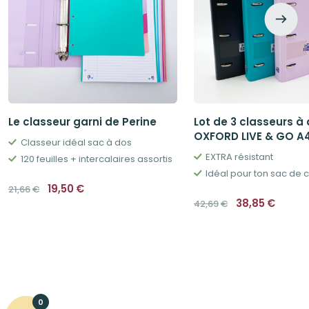
Le classeur garni de Perine
Lot de 3 classeurs à
OXFORD LIVE & GO 
Classeur idéal sac à dos
EXTRA résistant
120 feuilles + intercalaires assortis
Idéal pour ton sac de 
Le
Le
19,50
€
21,66
€
prix
prix
Le
Le
38,85
€
42,69
€
initial
actuel
prix
prix
était :
est :
initial
actue
21,66€.
19,50€.
était :
est :
42,69€.
38,85
0