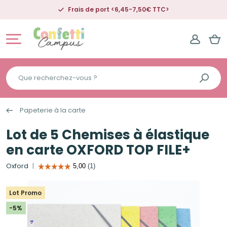
Frais de port <6,45-7,50€ TTC>
Que
recherchez-
vous
Papeterie à la carte
?
Lot de 5 Chemises à élastique
en carte OXFORD TOP FILE+
Oxford
Lot Promo
-5%