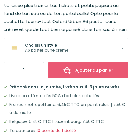
Ne laisse plus traîner tes tickets et petits papiers au
fond de ton sac ou de ton portefeuille! Opte pour la
pochette fourre-tout Oxford Urban A6 pastel jaune
crème et garde tout bien organisé dans ton sac à main.
Choisis un style
A6 pastel jaune crème
Ajouter au panier
quantité
de
Préparé dans la journée, livré sous 4-6 jours ouvrés
OXFORD
Livraison offerte dès 50€ d'articles achetés
URBAN
France métropolitaine: 6,45€ TTC en point relais | 7,50€
Pochette
à domicile
fourre-
Belgique: 6,45€ TTC | Luxembourg: 7,50€ TTC
tout
A6
Tu gagneras
10
points de fidélité