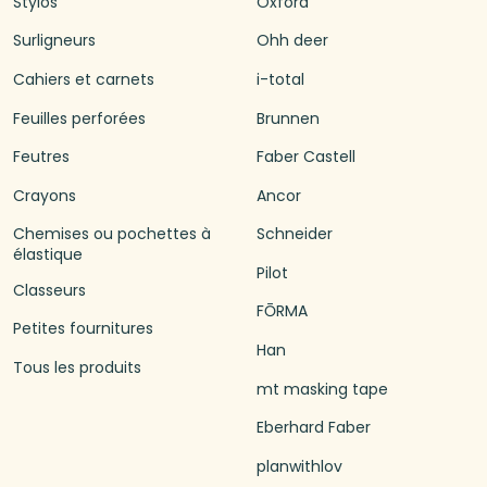
Stylos
Oxford
Surligneurs
Ohh deer
Cahiers et carnets
i-total
Feuilles perforées
Brunnen
Feutres
Faber Castell
Crayons
Ancor
Chemises ou pochettes à
Schneider
élastique
Pilot
Classeurs
FŌRMA
Petites fournitures
Han
Tous les produits
mt masking tape
Eberhard Faber
planwithlov