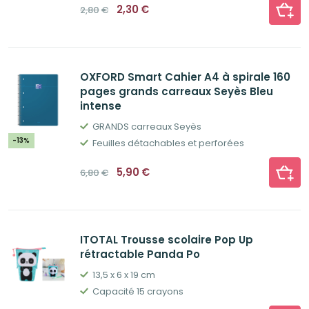
Le
Le
2,30
€
2,80
€
prix
prix
initial
actuel
était :
est :
2,80€.
2,30€.
OXFORD Smart Cahier A4 à spirale 160
pages grands carreaux Seyès Bleu
intense
GRANDS carreaux Seyès
-13%
Feuilles détachables et perforées
Le
Le
5,90
€
6,80
€
prix
prix
initial
actuel
était :
est :
6,80€.
5,90€.
ITOTAL Trousse scolaire Pop Up
rétractable Panda Po
13,5 x 6 x 19 cm
Capacité 15 crayons