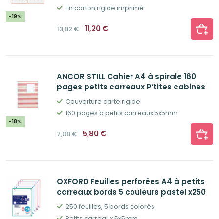
En carton rigide imprimé
-19%
Le
Le
11,20
€
13,82
€
prix
prix
initial
actuel
était :
est :
13,82€.
11,20€.
ANCOR STILL Cahier A4 à spirale 160
pages petits carreaux P’tites cabines
Couverture carte rigide
160 pages à petits carreaux 5x5mm
-18%
Le
Le
5,80
€
7,08
€
prix
prix
initial
actuel
était :
est :
7,08€.
5,80€.
OXFORD Feuilles perforées A4 à petits
carreaux bords 5 couleurs pastel x250
250 feuilles, 5 bords colorés
Petits carreaux 5x5mm