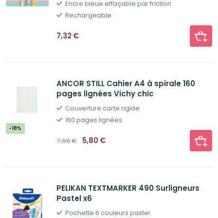
Encre bleue effaçable par friction
Rechargeable
7,32
€
ANCOR STILL Cahier A4 à spirale 160
pages lignées Vichy chic
Couverture carte rigide
160 pages lignées
-18%
Le
Le
5,80
€
7,08
€
prix
prix
initial
actuel
était :
est :
7,08€.
5,80€.
PELIKAN TEXTMARKER 490 Surligneurs
Pastel x6
Pochette 6 couleurs pastel