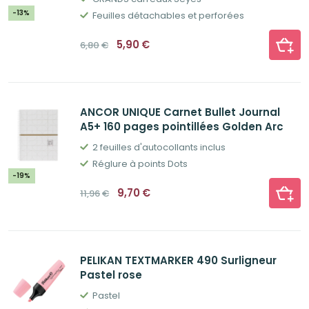
-13%
Feuilles détachables et perforées
Le
Le
5,90
€
6,80
€
prix
prix
initial
actuel
était :
est :
6,80€.
5,90€.
ANCOR UNIQUE Carnet Bullet Journal
A5+ 160 pages pointillées Golden Arc
2 feuilles d'autocollants inclus
Réglure à points Dots
-19%
Le
Le
9,70
€
11,96
€
prix
prix
initial
actuel
était :
est :
11,96€.
9,70€.
PELIKAN TEXTMARKER 490 Surligneur
Pastel rose
Pastel