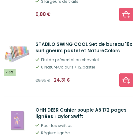
3 largeurs de traits
0,88
€
STABILO SWING COOL Set de bureau 18x
surligneurs pastel et NatureColors
Etui de présentation chevalet
6 NatureColours + 12 pastel
-16%
Le
Le
24,31
€
28,95
€
prix
prix
initial
actuel
était :
est :
28,95€.
24,31€.
OHH DEER Cahier souple A5 172 pages
lignées Taylor Swift
Pour les swifties
Réglure lignée