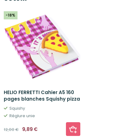
-18%
HELIO FERRETTI Cahier A5 160
pages blanches Squishy pizza
Squishy
Réglure unie
Le
Le
9,89
€
12,00
€
prix
prix
initial
actuel