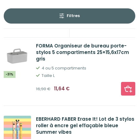
était :
est :
12,00€.
9,89€.
Filtres
FORMA Organiseur de bureau porte-
stylos 5 compartiments 25×15,6x17cm
gris
4 ou 5 compartiments
-31%
Taille L
Le
Le
11,64
€
16,90
€
prix
prix
initial
actuel
était :
est :
16,90€.
11,64€.
EBERHARD FABER Erase It! Lot de 3 stylos
roller à encre gel effaçable bleue
Summer vibes