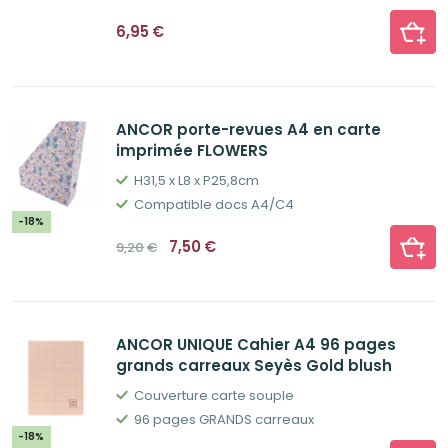
6,95
€
ANCOR porte-revues A4 en carte
imprimée FLOWERS
H31,5 x L8 x P25,8cm
Compatible docs A4/C4
-18%
Le
Le
7,50
€
9,20
€
prix
prix
initial
actuel
était :
est :
9,20€.
7,50€.
ANCOR UNIQUE Cahier A4 96 pages
grands carreaux Seyès Gold blush
Couverture carte souple
96 pages GRANDS carreaux
-18%