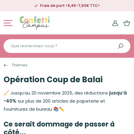
C>
Livraison offerte dès 50€ d'achat
Que
recherchez-
vous
Thèmes
?
Opération Coup de Balai
🧹 Jusqu’au 20 novembre 2025, des réductions
jusqu’à
-40%
sur plus de 200 articles de papeterie et
fournitures de bureau 📚✏️
Ce serait dommage de passer à
côté...