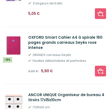
3 largeurs de traits
5,05
€
OXFORD Smart Cahier A4 à spirale 160
pages grands carreaux Seyès rose
intense
GRANDS carreaux Seyès
-13%
Feuilles détachables et perforées
Le
Le
5,90
€
6,80
€
prix
prix
initial
actuel
était :
est :
6,80€.
5,90€.
ANCOR UNIQUE Organiseur de bureau 4
tiroirs 17x15x10cm
17x15x10 cm