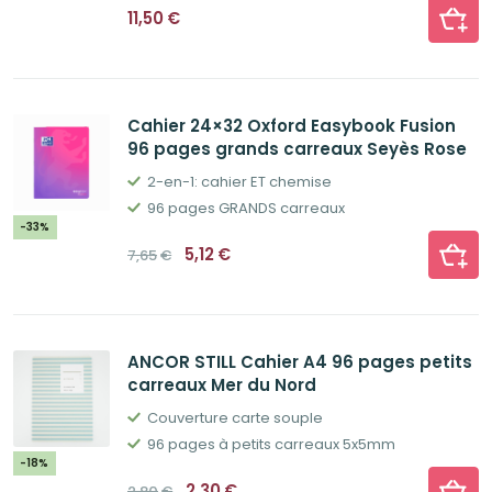
11,50
€
Cahier 24×32 Oxford Easybook Fusion
96 pages grands carreaux Seyès Rose
2-en-1: cahier ET chemise
96 pages GRANDS carreaux
-33%
Le
Le
5,12
€
7,65
€
prix
prix
initial
actuel
était :
est :
7,65€.
5,12€.
ANCOR STILL Cahier A4 96 pages petits
carreaux Mer du Nord
Couverture carte souple
96 pages à petits carreaux 5x5mm
-18%
Le
Le
2,30
€
2,80
€