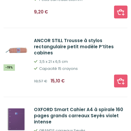
9,20
€
ANCOR STILL Trousse à stylos
rectangulaire petit modèle P’tites
cabines
3,5 x 21 x 6,5 cm
-19%
Capacité 15 crayons
Le
Le
15,10
€
18,57
€
prix
prix
initial
actuel
était :
est :
18,57€.
15,10€.
OXFORD Smart Cahier A4 à spirale 160
pages grands carreaux Seyès violet
intense
GRANDS carreaux Seyès