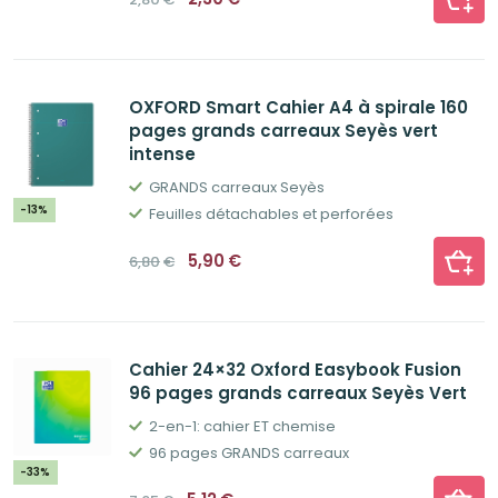
prix
prix
initial
actuel
était :
est :
2,80€.
2,30€.
OXFORD Smart Cahier A4 à spirale 160
pages grands carreaux Seyès vert
intense
GRANDS carreaux Seyès
-13%
Feuilles détachables et perforées
Le
Le
5,90
€
6,80
€
prix
prix
initial
actuel
était :
est :
6,80€.
5,90€.
Cahier 24×32 Oxford Easybook Fusion
96 pages grands carreaux Seyès Vert
2-en-1: cahier ET chemise
96 pages GRANDS carreaux
-33%
Le
Le