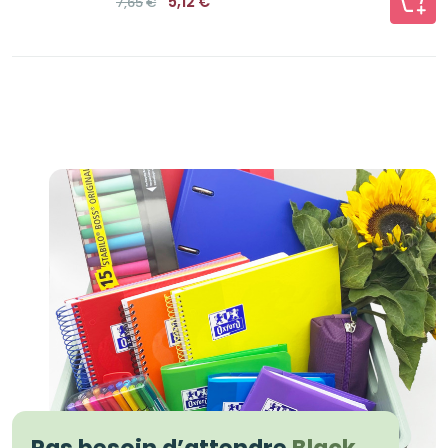
5,12
€
7,65
€
prix
prix
initial
actuel
était :
est :
7,65€.
5,12€.
Pas besoin d’attendre
Black