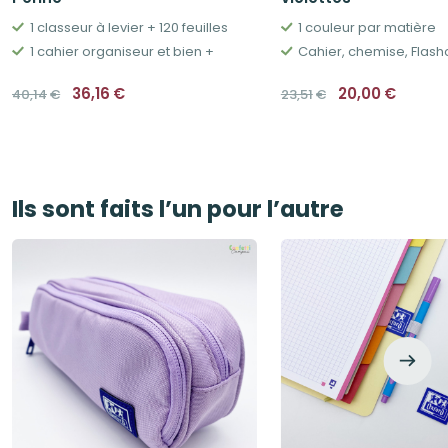
1 classeur à levier + 120 feuilles
1 couleur par matière
1 cahier organiseur et bien +
Le
Le
Le
Le
36,16
€
20,00
€
40,14
€
23,51
€
prix
prix
prix
prix
initial
actuel
initial
actue
était :
est :
était :
est :
40,14€.
36,16€.
23,51€.
20,00€
Ils sont faits l’un pour l’autre