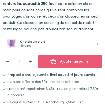
renforcée
,
capacité 250 feuilles
. La solution clé en
main pour ceux et celles qui veulent combiner les
avantages d'un cahier et ceux d'un classeur en un seul
produit. Ce classeur en carte rigide est solide mais il
reste léger, pour ne pas alourdir ton sac inutilement.
Choisis un style
Glycine
Ajouter au panier
quantité
de
Préparé dans la journée, livré sous 4-6 jours ouvrés
OXFORD
Livraison offerte dès 50€ d'articles achetés
TOUCH
France métropolitaine: 6,45€ TTC en point relais | 7,50€
Classeur
à domicile
à
Belgique: 6,45€ TTC | Luxembourg: 7,50€ TTC
anneaux