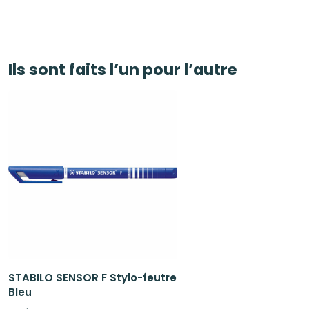
était :
est :
initial
actuel
23,51€.
20,00€
était :
est :
32,91€.
27,99€.
Ils sont faits l’un pour l’autre
STABILO SENSOR F Stylo-feutre
Bleu