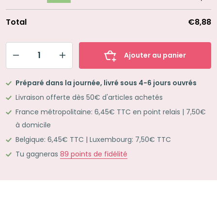
Total
€8,88
Ajouter au panier
quantité
de
Préparé dans la journée, livré sous 4-6 jours ouvrés
Mon
Livraison offerte dès 50€ d'articles achetés
joli
France métropolitaine: 6,45€ TTC en point relais | 7,50€
kit
à domicile
d'écriture
Belgique: 6,45€ TTC | Luxembourg: 7,50€ TTC
BLEU
TURQUOISE
Tu gagneras
89
points de fidélité