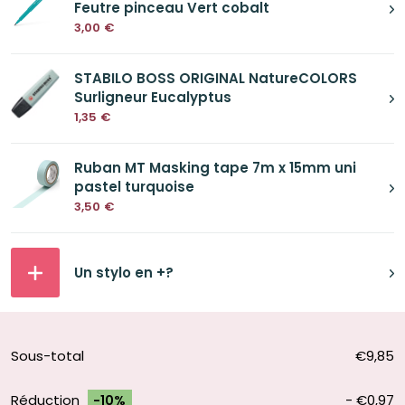
Feutre pinceau Vert cobalt
3,00
€
STABILO BOSS ORIGINAL NatureCOLORS
Surligneur Eucalyptus
1,35
€
Ruban MT Masking tape 7m x 15mm uni
pastel turquoise
3,50
€
Un stylo en +?
Sous-total
€9,85
Réduction
-
€0,97
-10%