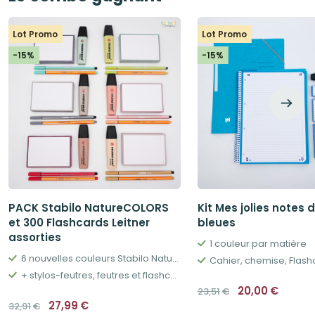
Lot Promo
Lot Promo
-15%
-15%
PACK Stabilo NatureCOLORS
Kit Mes jolies notes 
et 300 Flashcards Leitner
bleues
assorties
1 couleur par matière
6 nouvelles couleurs Stabilo NatureCOLORS
+ stylos-feutres, feutres et flashcards assorties
Le
Le
20,00
€
23,51
€
prix
prix
Le
Le
27,99
€
32,91
€
initial
actue
prix
prix