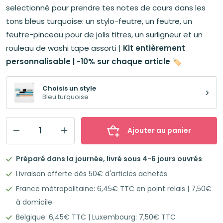
était :
est :
selectionné pour prendre tes notes de cours dans les
9,85€.
8,88€.
tons bleus turquoise: un stylo-feutre, un feutre, un
feutre-pinceau pour de jolis titres, un surligneur et un
rouleau de washi tape assorti |
Kit
entièrement
personnalisable | -10% sur chaque article
🏷️
Choisis un style
Bleu turquoise
Ajouter au panier
quantité
de
Préparé dans la journée, livré sous 4-6 jours ouvrés
Mon
Livraison offerte dès 50€ d'articles achetés
joli
France métropolitaine: 6,45€ TTC en point relais | 7,50€
kit
à domicile
d'écriture
Belgique: 6,45€ TTC | Luxembourg: 7,50€ TTC
BLEU