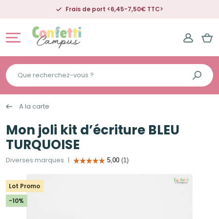
Frais de port <6,45-7,50€ TTC>
Que
recherchez-
vous
A la carte
?
Mon joli kit d’écriture BLEU
TURQUOISE
Diverses marques
Lot Promo
-10%