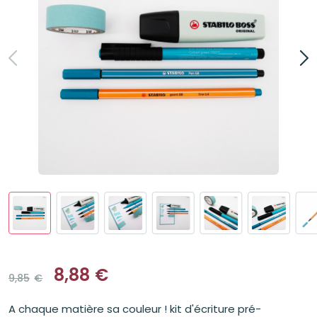
8,88
€
9,85
€
Le
Le
prix
prix
A chaque matière sa couleur ! kit d'écriture pré-
initial
actuel