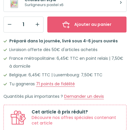
Surligneurs pastel x6
Ajouter au panier
quantité
de
Préparé dans la journée, livré sous 4-6 jours ouvrés
STABILO
Livraison offerte dès 50€ d'articles achetés
SWING
France métropolitaine: 6,45€ TTC en point relais | 7,50€
COOL
à domicile
Surligneurs
Belgique: 6,45€ TTC | Luxembourg: 7,50€ TTC
pastel
x6
Tu gagneras
71
points de fidélité
Quantités plus importantes ?
Demander un devis
Cet article à prix réduit?
Découvre nos offres spéciales contenant
cet article