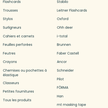
Flashcards
Stabilo
Trousses
Leitner Flashcards
Stylos
Oxford
Surligneurs
Ohh deer
Cahiers et carnets
i-total
Feuilles perforées
Brunnen
Feutres
Faber Castell
Crayons
Ancor
Chemises ou pochettes à
Schneider
élastique
Pilot
Classeurs
FŌRMA
Petites fournitures
Han
Tous les produits
mt masking tape