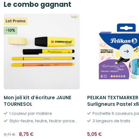
Le combo gagnant
Lot Promo
-10%
Mon joli kit d’écriture JAUNE
PELIKAN TEXTMARKER
TOURNESOL
Surligneurs Pastel x6
1 couleur par matière
Pochette 6 couleurs pa
Stylo-feutre, feutre, feutre-pinceau, surligneur, washi tape
3 largeurs de traits
Le
Le
8,75
€
5,05
€
9,71
€
prix
prix