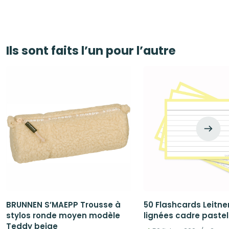
initial
actuel
était :
est :
9,71€.
8,75€.
Ils sont faits l’un pour l’autre
BRUNNEN S’MAEPP Trousse à
50 Flashcards Leitne
stylos ronde moyen modèle
lignées cadre pastel
Teddy beige