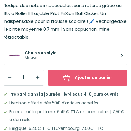
Rédige des notes impeccables, sans ratures grâce au
Stylo Roller Effaçable Pilot FriXion Ball Clicker. Un
indispensable pour la trousse scolaire ! 🖊️ Rechargeable
| Pointe moyenne 0,7 mm | Sans capuchon, mine
rétractable.
Choisis un style
Mauve
Ajouter au panier
quantité
de
Préparé dans la journée, livré sous 4-6 jours ouvrés
PILOT
Livraison offerte dès 50€ d'articles achetés
FriXion
France métropolitaine: 6,45€ TTC en point relais | 7,50€
Ball
à domicile
Clicker
Belgique: 6,45€ TTC | Luxembourg: 7,50€ TTC
Stylo