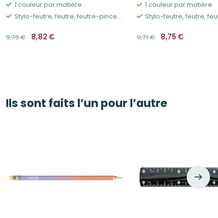
1 couleur par matière
1 couleur par matière
Stylo-feutre, feutre, feutre-pinceau, surligneur, washi tape
Le
Le
Le
Le
8,82
€
8,75
€
9,79
€
9,71
€
prix
prix
prix
prix
initial
actuel
initial
actuel
était :
est :
était :
est :
9,79€.
8,82€.
9,71€.
8,75€.
Ils sont faits l’un pour l’autre