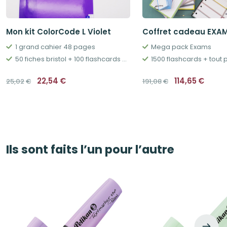
Mon kit ColorCode L Violet
Coffret cadeau EXAM
1 grand cahier 48 pages
Mega pack Exams
50 fiches bristol + 100 flashcards + boîtes & accessoires
Le
Le
Le
Le
22,54
€
114,65
€
25,02
€
191,08
€
prix
prix
prix
prix
initial
actuel
initial
actue
était :
est :
était :
est :
25,02€.
22,54€.
191,08€.
114,6
Ils sont faits l’un pour l’autre