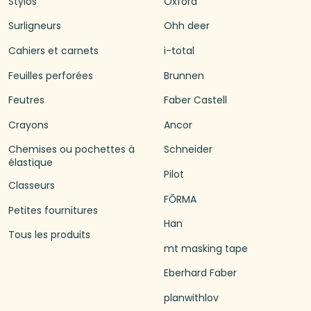
Stylos
Oxford
Surligneurs
Ohh deer
Cahiers et carnets
i-total
Feuilles perforées
Brunnen
Feutres
Faber Castell
Crayons
Ancor
Chemises ou pochettes à
Schneider
élastique
Pilot
Classeurs
FŌRMA
Petites fournitures
Han
Tous les produits
mt masking tape
Eberhard Faber
planwithlov