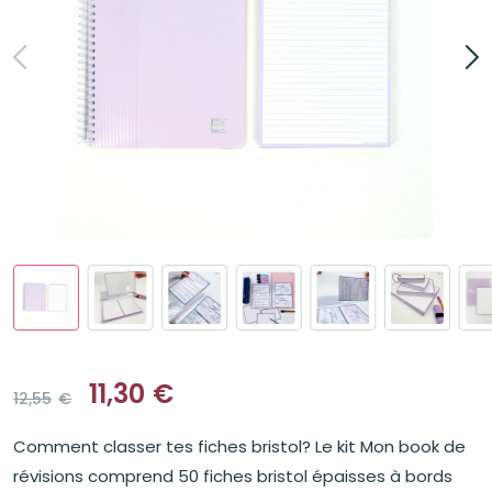
11,30
€
12,55
€
Le
Le
prix
prix
Comment classer tes fiches bristol? Le kit Mon book de
initial
actuel
était :
est :
révisions comprend 50 fiches bristol épaisses à bords