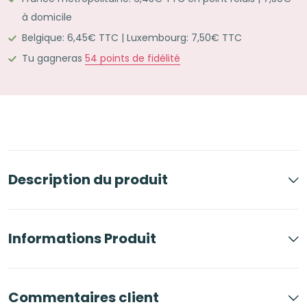
de
à domicile
révisions
Belgique: 6,45€ TTC | Luxembourg: 7,50€ TTC
violet
Tu gagneras
54
points de fidélité
Description du produit
Informations Produit
Commentaires client