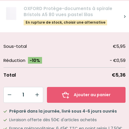
OXFORD Protège-documents à spirale
Bristols A5 80 vues pastel lilas
En rupture de stock, choisir une alternative
Sous-total
€5,95
Réduction
-
€0,59
-10%
Total
€5,36
Ajouter au panier
quantité
de
Préparé dans la journée, livré sous 4-6 jours ouvrés
Mon
Livraison offerte dès 50€ d'articles achetés
book
France métropolitaine: 6,45€ TTC en point relais | 7,50€