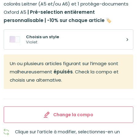
12,55€.
11,30€.
colorés Leitner (A5 et/ou A6) et 1 protège-documents
Oxford A5
|
Pré-selection entièrement
personnalisable | -10% sur chaque article
🏷️
Choisis un style
Violet
Un ou plusieurs articles figurant sur l’image sont
malheureusement
épuisés
. Check la compo et
choisis une alternative.
Change la compo
Clique sur l’article à modifier, selectionnes-en un