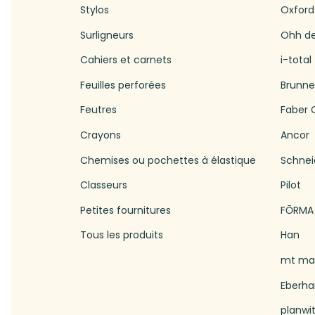
Stylos
Oxford
Surligneurs
Ohh d
Cahiers et carnets
i-total
Feuilles perforées
Brunn
Feutres
Faber C
Crayons
Ancor
Chemises ou pochettes à élastique
Schnei
Classeurs
Pilot
Petites fournitures
FŌRMA
Tous les produits
Han
mt mas
Eberha
planwi