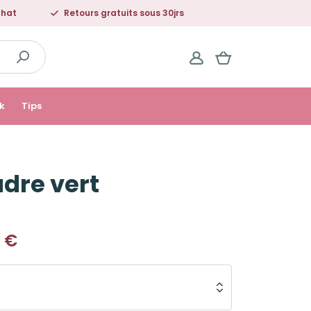
chat
Retours gratuits sous 30jrs
k
Tips
adre vert
€