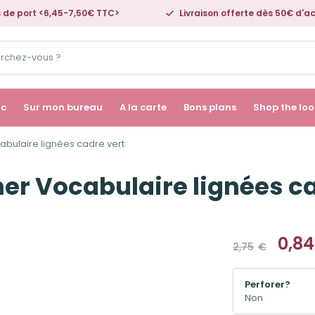
s de port <6,45-7,50€ TTC>
Livraison offerte dès 50€ d'a
ac
Sur mon bureau
A la carte
Bons plans
Shop the loo
abulaire lignées cadre vert
ner Vocabulaire lignées c
0,84
2,75
€
Le
Le
prix
prix
initial
actuel
Perforer?
était :
est :
2,75€.
0,84€.