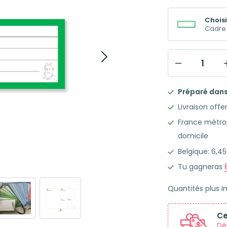
Choisi
Cadre 
quantité
de
Préparé dans 
50
Livraison offe
Flashcards
France métrop
Leitner
domicile
Vocabulaire
Belgique: 6,
lignées
cadre
Tu gagneras
vert
Quantités plus 
Ce
Dé