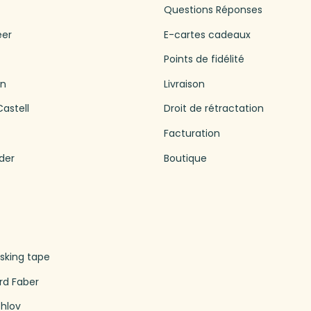
Questions Réponses
eer
E-cartes cadeaux
Points de fidélité
en
Livraison
astell
Droit de rétractation
Facturation
der
Boutique
king tape
rd Faber
thlov