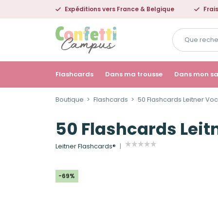
Expéditions vers France & Belgique
Frai
Que
recherchez-
vous
?
Flashcards
Dans ma trousse
Dans mon s
Boutique
Flashcards
50 Flashcards Leitner Voc
50 Flashcards Leit
Leitner Flashcards®
-69%