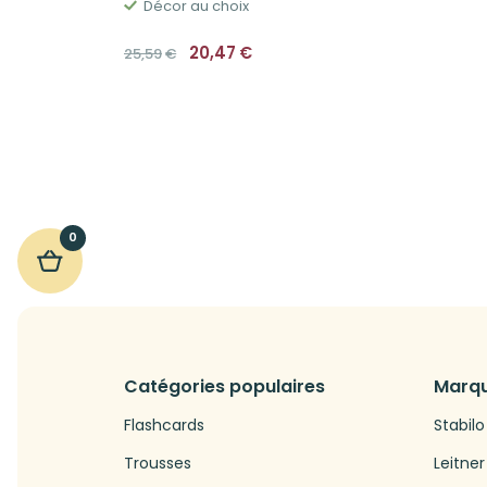
Décor au choix
Le
Le
20,47
€
25,59
€
prix
prix
initial
actuel
était :
est :
25,59€.
20,47€.
0
Catégories populaires
Marqu
Flashcards
Stabilo
Trousses
Leitner