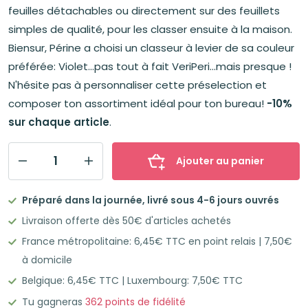
était :
est :
feuilles détachables ou directement sur des feuillets
40,14€.
36,16€.
simples de qualité, pour les classer ensuite à la maison.
Biensur, Périne a choisi un classeur à levier de sa couleur
préférée: Violet...pas tout à fait VeriPeri...mais presque !
N'hésite pas à personnaliser cette préselection et
composer ton assortiment idéal pour ton bureau!
-10%
sur chaque article
.
Ajouter au panier
quantité
de
Préparé dans la journée, livré sous 4-6 jours ouvrés
L'organisation
Livraison offerte dès 50€ d'articles achetés
de
France métropolitaine: 6,45€ TTC en point relais | 7,50€
bureau
à domicile
de
Belgique: 6,45€ TTC | Luxembourg: 7,50€ TTC
Périne
Tu gagneras
362
points de fidélité