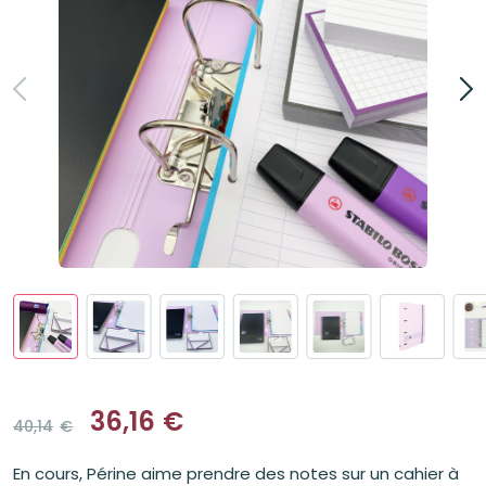
36,16
€
40,14
€
Le
Le
prix
prix
En cours, Périne aime prendre des notes sur un cahier à
initial
actuel