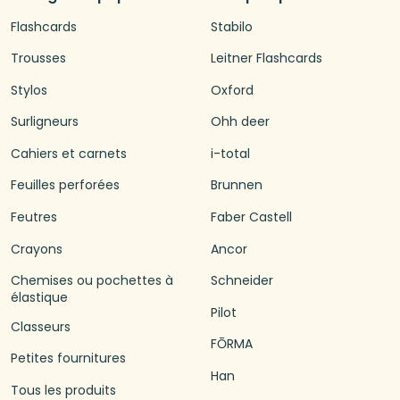
Flashcards
Stabilo
Trousses
Leitner Flashcards
Stylos
Oxford
Surligneurs
Ohh deer
Cahiers et carnets
i-total
Feuilles perforées
Brunnen
Feutres
Faber Castell
Crayons
Ancor
Chemises ou pochettes à
Schneider
élastique
Pilot
Classeurs
FŌRMA
Petites fournitures
Han
Tous les produits