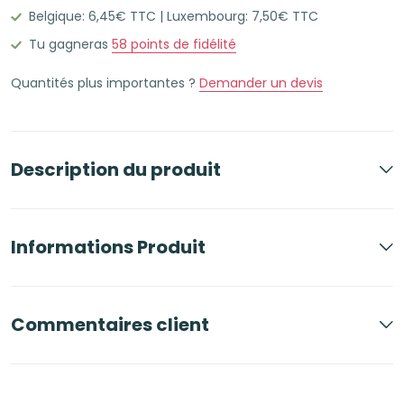
Belgique: 6,45€ TTC | Luxembourg: 7,50€ TTC
à
spirale
Tu gagneras
58
points de fidélité
160
Quantités plus importantes ?
Demander un devis
pages
petits
carreaux
P'tites
Description du produit
cabines
Informations Produit
Commentaires client