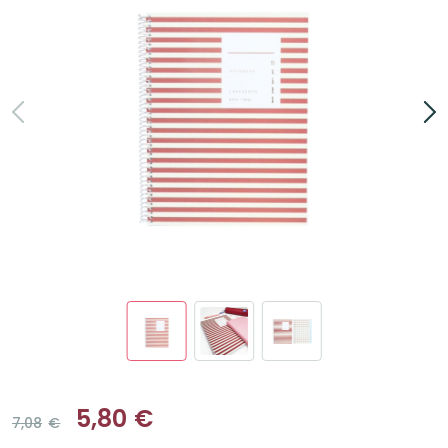
5,80
€
7,08
€
Le
Le