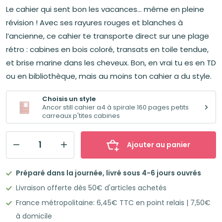
prix
prix
Le cahier qui sent bon les vacances... même en pleine
initial
actuel
était :
est :
révision ! Avec ses rayures rouges et blanches à
7,08€.
5,80€.
l’ancienne, ce cahier te transporte direct sur une plage
rétro : cabines en bois coloré, transats en toile tendue,
et brise marine dans les cheveux. Bon, en vrai tu es en TD
ou en bibliothèque, mais au moins ton cahier a du style.
Choisis un style
Ancor still cahier a4 à spirale 160 pages petits
carreaux p'tites cabines
Ajouter au panier
quantité
de
Préparé dans la journée, livré sous 4-6 jours ouvrés
ANCOR
Livraison offerte dès 50€ d'articles achetés
STILL
France métropolitaine: 6,45€ TTC en point relais | 7,50€
Cahier
à domicile
A4