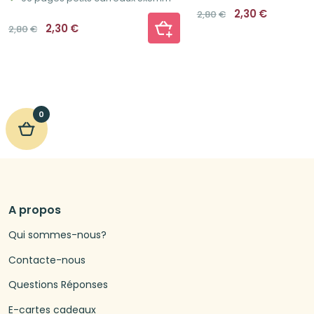
Le
Le
2,30
€
2,80
€
prix
prix
Le
Le
2,30
€
2,80
€
initial
actuel
prix
prix
était :
est :
initial
actuel
2,80€.
2,30€.
était :
est :
2,80€.
2,30€.
0
A propos
Qui sommes-nous?
Contacte-nous
Questions Réponses
E-cartes cadeaux