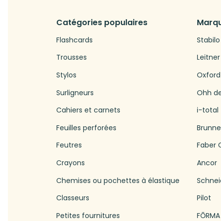
Catégories populaires
Marqu
Flashcards
Stabilo
Trousses
Leitner
Stylos
Oxford
Surligneurs
Ohh d
Cahiers et carnets
i-total
Feuilles perforées
Brunn
Feutres
Faber C
Crayons
Ancor
Chemises ou pochettes à élastique
Schnei
Classeurs
Pilot
Petites fournitures
FŌRMA