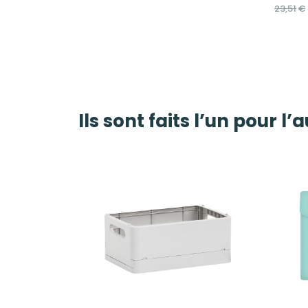
23,51
€
initial
actuel
était :
est :
25,02€.
22,54€.
Ils sont faits l’un pour l’