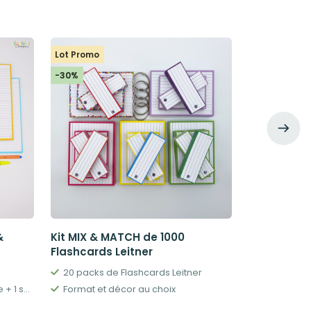
Lot Promo
Lot Promo
-30%
-10%
&
Kit MIX & MATCH de 1000
Mon kit Co
Flashcards Leitner
1 grand ca
20 packs de Flashcards Leitner
50 fiches bristol + 1 stylo-feutre + 1 surligneur effaçable
Format et décor au choix
Le
12,1
13,46
€
prix