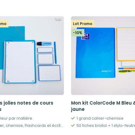
romo
Lot Promo
-10%
s jolies notes de cours
Mon kit ColorCode M Bleu 
s
jaune
uleur par matière
1 grand cahier-chemise
Cahier, chemise, Flashcards et écriture