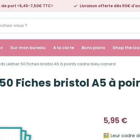
s de port <6,45-7,50€ TTC>
Livraison offerte dès 50€ d'a
ac
Sur mon bureau
A la carte
Bons plans
Shop the loo
ds Leitner 50 Fiches bristol A5 à points cadre bleu canard
50 Fiches bristol A5 à poi
5,95
€
🖼️ Leur cadre 