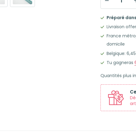
quantité
de
Préparé dans 
Flashcards
Livraison offe
Leitner
France métrop
50
domicile
Fiches
Belgique: 6,
bristol
A5
Tu gagneras
à
Quantités plus 
points
cadre
Ce
bleu
Dé
canard
art