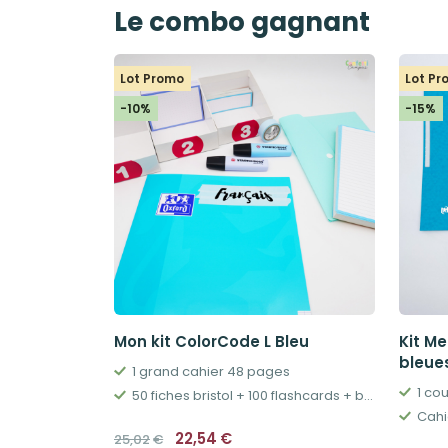
Le combo gagnant
Lot Promo
Lot P
-10%
-15%
Mon kit ColorCode L Bleu
Kit Me
bleue
1 grand cahier 48 pages
1 co
50 fiches bristol + 100 flashcards + boîtes & accessoires
Le
Le
22,54
€
25,02
€
prix
prix