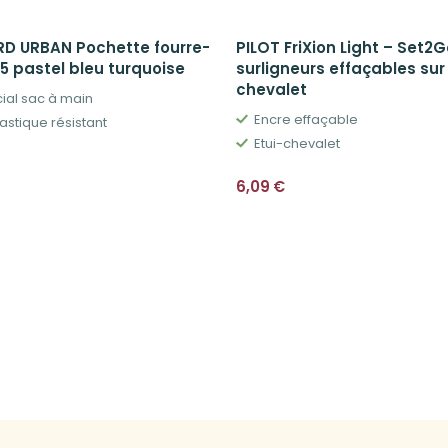
D URBAN Pochette fourre-
PILOT FriXion Light – Set2G
5 pastel bleu turquoise
surligneurs effaçables sur
chevalet
ial sac à main
Encre effaçable
astique résistant
Etui-chevalet
6,09
€