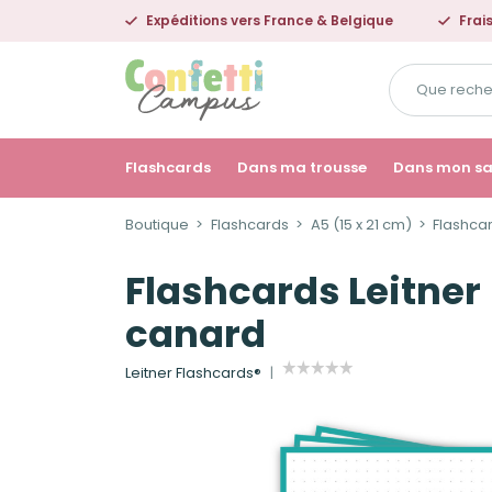
Expéditions vers France & Belgique
Frai
Que
recherchez-
vous
?
Flashcards
Dans ma trousse
Dans mon s
Boutique
Flashcards
A5 (15 x 21 cm)
Flashcar
Flashcards Leitner 
canard
Leitner Flashcards®