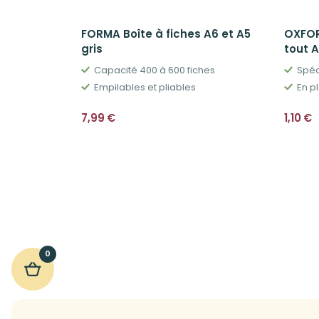
FORMA Boîte à fiches A6 et A5
OXFOR
gris
tout A
Capacité 400 à 600 fiches
Spéc
Empilables et pliables
En pl
7,99
€
1,10
€
0