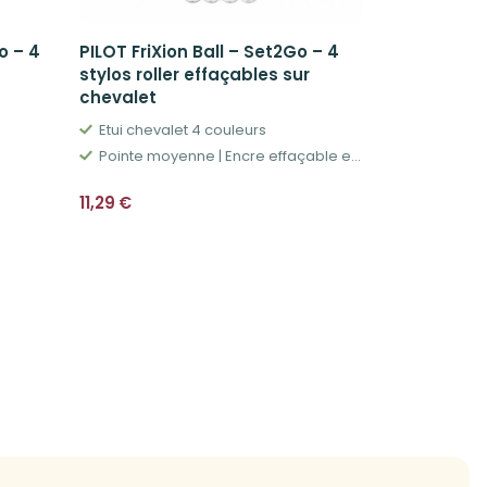
o – 4
PILOT FriXion Ball – Set2Go – 4
FORMA Boît
stylos roller effaçables sur
blanche
chevalet
Capacité 4
Etui chevalet 4 couleurs
Empilables 
Pointe moyenne | Encre effaçable et rechargeable
7,99
€
11,29
€