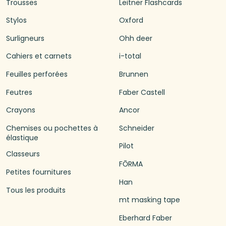
Trousses
Leitner Flashcards
Stylos
Oxford
Surligneurs
Ohh deer
Cahiers et carnets
i-total
Feuilles perforées
Brunnen
Feutres
Faber Castell
Crayons
Ancor
Chemises ou pochettes à
Schneider
élastique
Pilot
Classeurs
FŌRMA
Petites fournitures
Han
Tous les produits
mt masking tape
Eberhard Faber