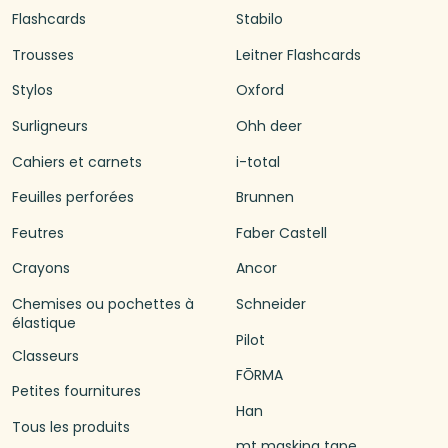
Flashcards
Stabilo
Trousses
Leitner Flashcards
Stylos
Oxford
Surligneurs
Ohh deer
Cahiers et carnets
i-total
Feuilles perforées
Brunnen
Feutres
Faber Castell
Crayons
Ancor
Chemises ou pochettes à
Schneider
élastique
Pilot
Classeurs
FŌRMA
Petites fournitures
Han
Tous les produits
mt masking tape