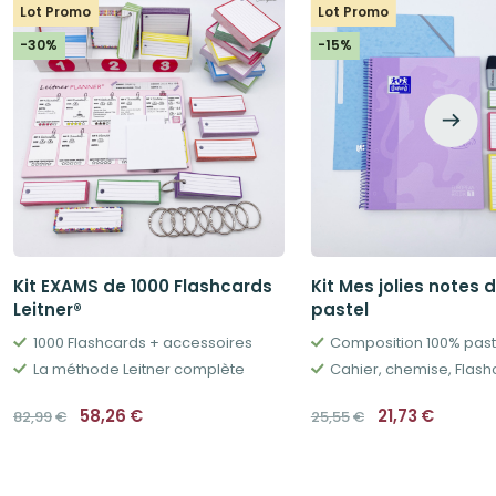
Lot Promo
Lot Promo
-30%
-15%
Kit EXAMS de 1000 Flashcards
Kit Mes jolies notes 
Leitner®
pastel
1000 Flashcards + accessoires
Composition 100% past
La méthode Leitner complète
Le
Le
Le
Le
58,26
€
21,73
€
82,99
€
25,55
€
prix
prix
prix
prix
initial
actuel
initial
actuel
était :
est :
était :
est :
82,99€.
58,26€.
25,55€.
21,73€.