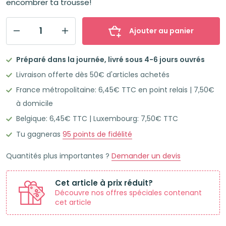
encombrer ta trousse!
Ajouter au panier
quantité
de
Préparé dans la journée, livré sous 4-6 jours ouvrés
STABILO
Livraison offerte dès 50€ d'articles achetés
SWING
France métropolitaine: 6,45€ TTC en point relais | 7,50€
COOL
à domicile
Surligneurs
Belgique: 6,45€ TTC | Luxembourg: 7,50€ TTC
pastel
x8
Tu gagneras
95
points de fidélité
Quantités plus importantes ?
Demander un devis
Cet article à prix réduit?
Découvre nos offres spéciales contenant
cet article