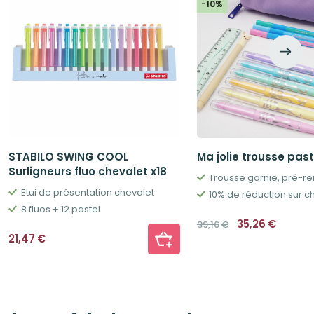
-10%
STABILO SWING COOL
Ma jolie trousse past
Surligneurs fluo chevalet x18
Trousse garnie, pré-r
Etui de présentation chevalet
8 fluos + 12 pastel
Le
Le
35,26
€
39,16
€
prix
prix
21,47
€
initial
actuel
était :
est :
39,16€.
35,26€