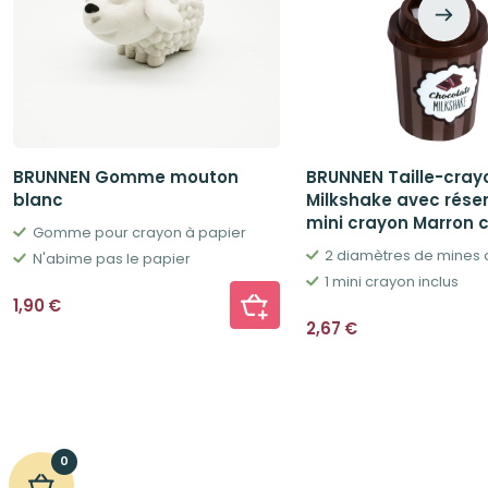
BRUNNEN Gomme mouton
BRUNNEN Taille-cray
blanc
Milkshake avec réser
mini crayon Marron 
Gomme pour crayon à papier
2 diamètres de mines d
N'abime pas le papier
1 mini crayon inclus
1,90
€
2,67
€
0