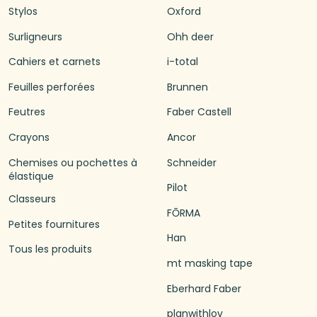
Stylos
Oxford
Surligneurs
Ohh deer
Cahiers et carnets
i-total
Feuilles perforées
Brunnen
Feutres
Faber Castell
Crayons
Ancor
Chemises ou pochettes à
Schneider
élastique
Pilot
Classeurs
FŌRMA
Petites fournitures
Han
Tous les produits
mt masking tape
Eberhard Faber
planwithlov