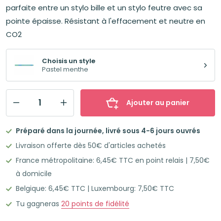
parfaite entre un stylo bille et un stylo feutre avec sa
pointe épaisse. Résistant à l'effacement et neutre en
CO2
Choisis un style
Pastel menthe
Ajouter au panier
quantité
de
Préparé dans la journée, livré sous 4-6 jours ouvrés
SCHNEIDER
Livraison offerte dès 50€ d'articles achetés
Slider
France métropolitaine: 6,45€ TTC en point relais | 7,50€
Edge
à domicile
XB
Belgique: 6,45€ TTC | Luxembourg: 7,50€ TTC
Stylo-
bille
Tu gagneras
20
points de fidélité
Pastel