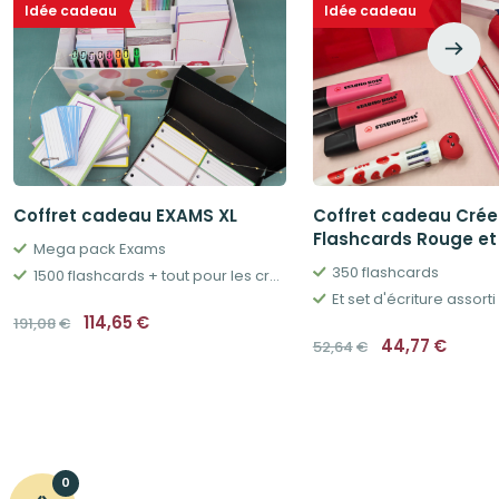
Idée cadeau
Idée cadeau
Coffret cadeau EXAMS XL
Coffret cadeau Créer
Flashcards Rouge et
Mega pack Exams
350 flashcards
1500 flashcards + tout pour les créer, apprendre et classer
Et set d'écriture assorti
Le
Le
114,65
€
191,08
€
prix
prix
Le
Le
44,77
€
52,64
€
initial
actuel
prix
prix
était :
est :
initial
actue
191,08€.
114,65€.
était :
est :
52,64€.
44,77
0