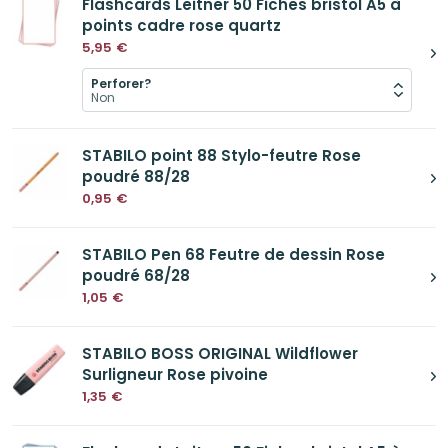
Flashcards Leitner 50 Fiches bristol A5 à
points cadre rose quartz
5,95
€
Perforer?
STABILO point 88 Stylo-feutre Rose
poudré 88/28
0,95
€
STABILO Pen 68 Feutre de dessin Rose
poudré 68/28
1,05
€
STABILO BOSS ORIGINAL Wildflower
Surligneur Rose pivoine
1,35
€