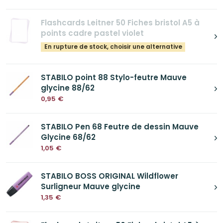
Flashcards Leitner 50 Fiches bristol A5 à
points cadre pastel violet
En rupture de stock, choisir une alternative
STABILO point 88 Stylo-feutre Mauve
glycine 88/62
0,95
€
STABILO Pen 68 Feutre de dessin Mauve
Glycine 68/62
1,05
€
STABILO BOSS ORIGINAL Wildflower
Surligneur Mauve glycine
1,35
€