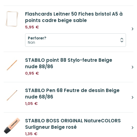
Flashcards Leitner 50 Fiches bristol A5 à
points cadre beige sable
5,95
€
Perforer?
STABILO point 88 Stylo-feutre Beige
nude 88/86
0,95
€
STABILO Pen 68 Feutre de dessin Beige
nude 68/86
1,05
€
STABILO BOSS ORIGINAL NatureCOLORS
Surligneur Beige rosé
1,35
€