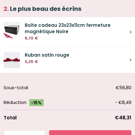
Le plus beau des écrins
Boîte cadeau 23x23x11cm fermeture
magnétique Noire
6,70
€
Ruban satin rouge
0,25
€
Sous-total
€56,80
Réduction
-
€8,49
-15%
Total
€48,31