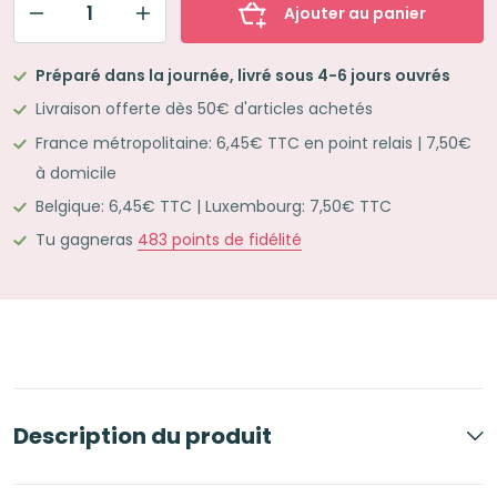
Ajouter au panier
quantité
de
Préparé dans la journée, livré sous 4-6 jours ouvrés
Coffret
Livraison offerte dès 50€ d'articles achetés
cadeau
France métropolitaine: 6,45€ TTC en point relais | 7,50€
Créer
à domicile
de
Belgique: 6,45€ TTC | Luxembourg: 7,50€ TTC
jolies
fiches
Tu gagneras
483
points de fidélité
de
révisions
Wildflower
Description du produit