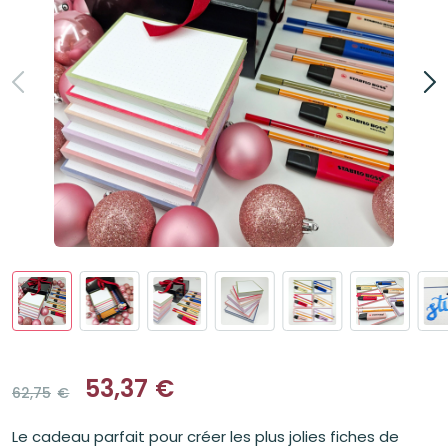
53,37
€
62,75
€
Le
Le
prix
prix
Le cadeau parfait pour créer les plus jolies fiches de
initial
actuel