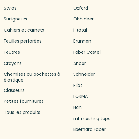
Stylos
Oxford
Surligneurs
Ohh deer
Cahiers et carnets
i-total
Feuilles perforées
Brunnen
Feutres
Faber Castell
Crayons
Ancor
Chemises ou pochettes à
Schneider
élastique
Pilot
Classeurs
FŌRMA
Petites fournitures
Han
Tous les produits
mt masking tape
Eberhard Faber