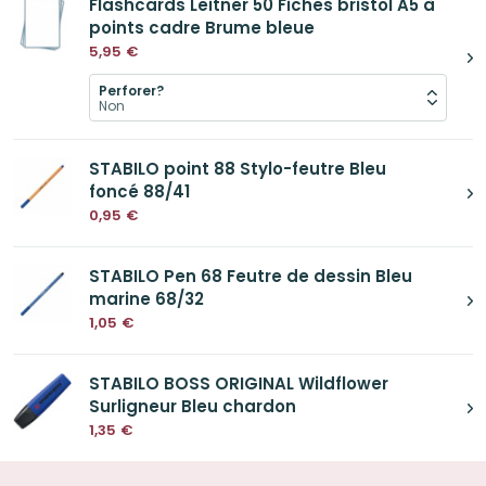
Flashcards Leitner 50 Fiches bristol A5 à
points cadre Brume bleue
5,95
€
Perforer?
STABILO point 88 Stylo-feutre Bleu
foncé 88/41
0,95
€
STABILO Pen 68 Feutre de dessin Bleu
marine 68/32
1,05
€
STABILO BOSS ORIGINAL Wildflower
Surligneur Bleu chardon
1,35
€