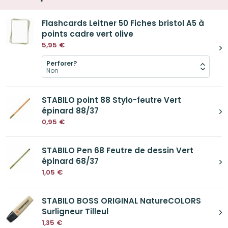
Flashcards Leitner 50 Fiches bristol A5 à
points cadre vert olive
5,95
€
Perforer?
STABILO point 88 Stylo-feutre Vert
épinard 88/37
0,95
€
STABILO Pen 68 Feutre de dessin Vert
épinard 68/37
1,05
€
STABILO BOSS ORIGINAL NatureCOLORS
Surligneur Tilleul
1,35
€