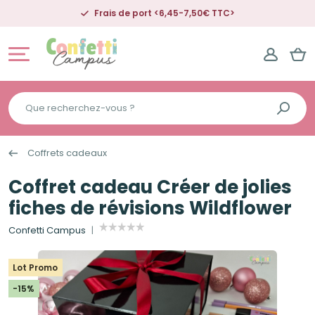
C>
Livraison offerte dès 50€ d'achat
Que
recherchez-
vous
Coffrets cadeaux
?
Coffret cadeau Créer de jolies
fiches de révisions Wildflower
Confetti Campus
Lot Promo
-15%