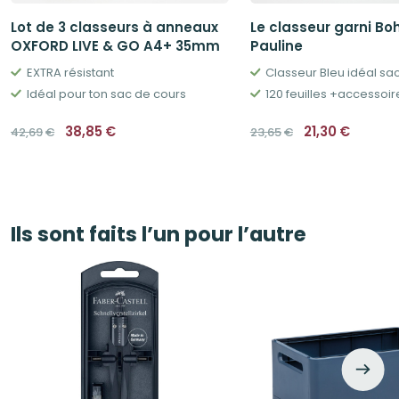
Lot de 3 classeurs à anneaux
Le classeur garni Bo
OXFORD LIVE & GO A4+ 35mm
Pauline
EXTRA résistant
Classeur Bleu idéal sa
Idéal pour ton sac de cours
120 feuilles +accessoi
Le
Le
Le
Le
38,85
€
21,30
€
42,69
€
23,65
€
prix
prix
prix
prix
initial
actuel
initial
actuel
était :
est :
était :
est :
42,69€.
38,85€.
23,65€.
21,30€.
Ils sont faits l’un pour l’autre