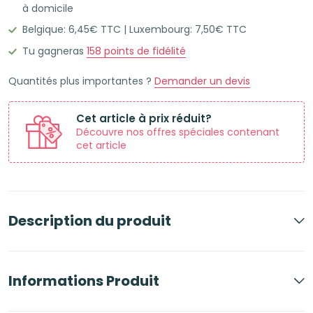
à domicile
GO
Belgique: 6,45€ TTC | Luxembourg: 7,50€ TTC
Classeur
à
Tu gagneras
158
points de fidélité
anneaux
Quantités plus importantes ?
Demander un devis
A4+
35mm
Cet article à prix réduit?
Bleu
Découvre nos offres spéciales contenant
nuit
cet article
Description du produit
Informations Produit