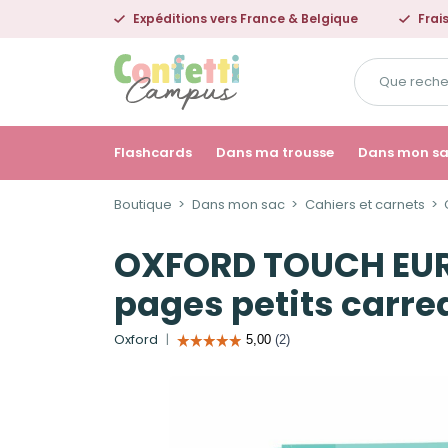
Expéditions vers France & Belgique
Frai
Que
recherchez-
vous
?
Flashcards
Dans ma trousse
Dans mon s
Boutique
Dans mon sac
Cahiers et carnets
OXFORD TOUCH EURO
pages petits carre
Oxford