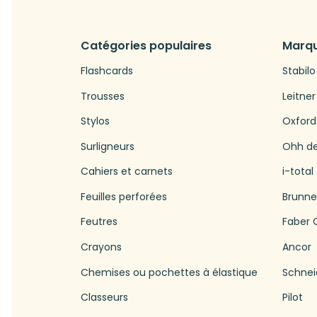
Catégories populaires
Marqu
Flashcards
Stabilo
Trousses
Leitner
Stylos
Oxford
Surligneurs
Ohh d
Cahiers et carnets
i-total
Feuilles perforées
Brunn
Feutres
Faber C
Crayons
Ancor
Chemises ou pochettes à élastique
Schnei
Classeurs
Pilot