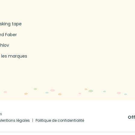
king tape
rd Faber
thlov
 les marques
us
Off
Mentions légales
Politique de confidentialité