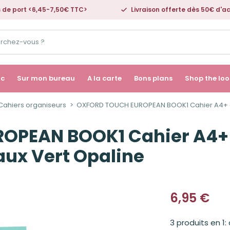
s de port <6,45-7,50€ TTC>
Livraison offerte dès 50€ d'a
ac
Sur mon bureau
A la carte
Bons plans
Shop the loo
Cahiers organiseurs
OXFORD TOUCH EUROPEAN BOOK1 Cahier A4+ à s
PEAN BOOK1 Cahier A4+ à
aux Vert Opaline
6,95
€
3 produits en 1: