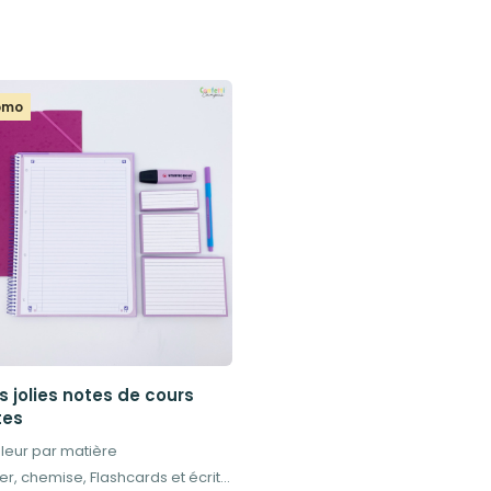
romo
s jolies notes de cours
tes
uleur par matière
Cahier, chemise, Flashcards et écriture