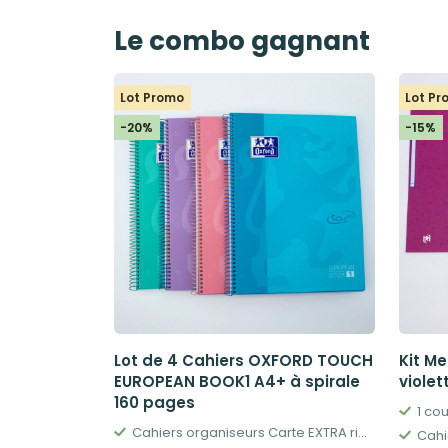
Le combo gagnant
Lot Promo
Lot P
-20%
-15%
Lot de 4 Cahiers OXFORD TOUCH
Kit Me
EUROPEAN BOOK1 A4+ à spirale
violet
160 pages
1 co
Cahiers organiseurs Carte EXTRA rigide