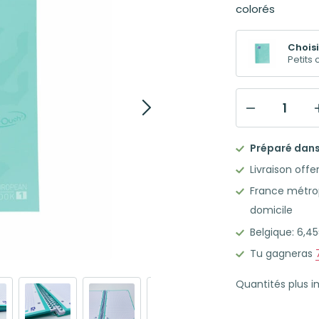
colorés
Choisi
Petits
quantité
de
Préparé dans 
OXFORD
Livraison offe
TOUCH
France métrop
EUROPEAN
domicile
BOOK1
Belgique: 6,
Cahier
A4+
Tu gagneras
à
Quantités plus 
spirale
160