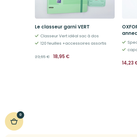
Le classeur garni VERT
OXFOR
annea
Classeur Vert idéal sac à dos
Spec
120 feuilles +accessoires assortis
capa
Le
Le
18,95
€
23,65
€
prix
prix
14,23
initial
actuel
était :
est :
23,65€.
18,95€.
0