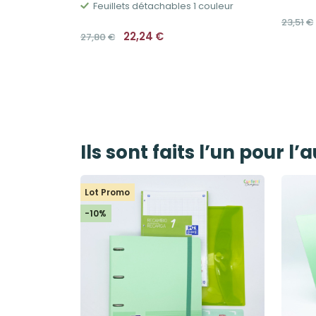
Feuillets détachables 1 couleur
23,51
€
Le
Le
22,24
€
27,80
€
prix
prix
initial
actuel
était :
est :
27,80€.
22,24€.
Ils sont faits l’un pour l’
Lot Promo
-10%