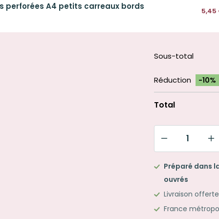
s perforées A4 petits carreaux bords
5,45
Sous-total
Réduction
-10%
Total
quantité
de
Préparé dans la
Lot
ouvrés
de
Livraison offert
5
France métropoli
classeurs-