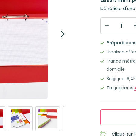
assortiment pa
bénéficie d'un
quantité
de
Préparé dans 
Lot
Livraison offe
de
France métrop
5
domicile
classeurs-
Belgique: 6,
cahiers
et
Tu gagneras
feuilles
assorties
Clique sur 