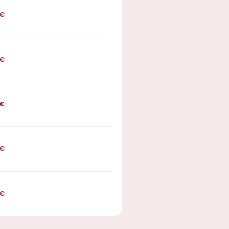
€
€
€
€
€