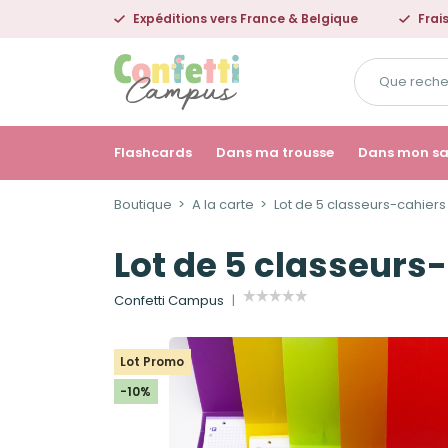
Expéditions vers France & Belgique
Frai
Que
recherchez-
vous
?
Flashcards
Dans ma trousse
Dans mon s
Boutique
A la carte
Lot de 5 classeurs-cahiers 
Lot de 5 classeurs-
Confetti Campus
Lot Promo
-10%