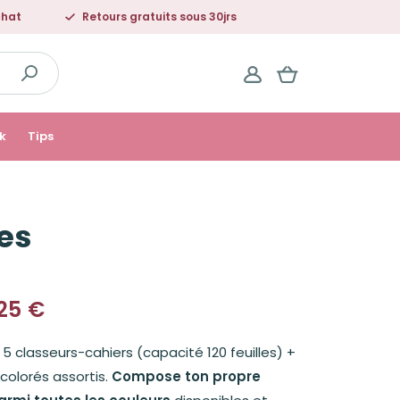
chat
Retours gratuits sous 30jrs
k
Tips
ies
25
€
5 classeurs-cahiers (capacité 120 feuilles) +
 colorés assortis.
Compose ton propre