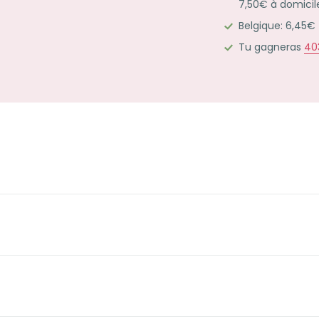
7,50€ à domicil
cahiers
Belgique: 6,45€
et
feuilles
Tu gagneras
40
assorties