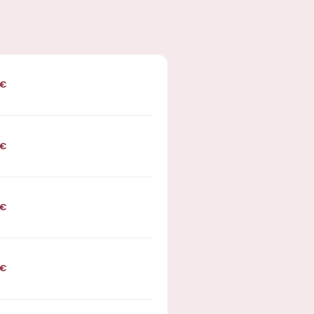
€
€
€
€