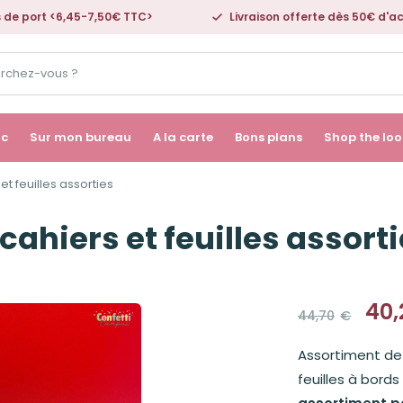
s de port <6,45-7,50€ TTC>
Livraison offerte dès 50€ d'a
ac
Sur mon bureau
A la carte
Bons plans
Shop the loo
et feuilles assorties
cahiers et feuilles assort
40,
44,70
€
Le
Le
prix
prix
Assortiment de 
initial
actuel
était :
est :
feuilles à bords
44,70€.
40,25€.